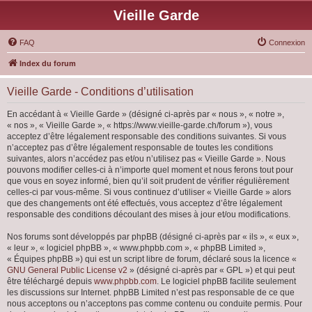
Vieille Garde
FAQ
Connexion
Index du forum
Vieille Garde - Conditions d’utilisation
En accédant à « Vieille Garde » (désigné ci-après par « nous », « notre »,
« nos », « Vieille Garde », « https://www.vieille-garde.ch/forum »), vous
acceptez d’être légalement responsable des conditions suivantes. Si vous
n’acceptez pas d’être légalement responsable de toutes les conditions
suivantes, alors n’accédez pas et/ou n’utilisez pas « Vieille Garde ». Nous
pouvons modifier celles-ci à n’importe quel moment et nous ferons tout pour
que vous en soyez informé, bien qu’il soit prudent de vérifier régulièrement
celles-ci par vous-même. Si vous continuez d’utiliser « Vieille Garde » alors
que des changements ont été effectués, vous acceptez d’être légalement
responsable des conditions découlant des mises à jour et/ou modifications.
Nos forums sont développés par phpBB (désigné ci-après par « ils », « eux »,
« leur », « logiciel phpBB », « www.phpbb.com », « phpBB Limited »,
« Équipes phpBB ») qui est un script libre de forum, déclaré sous la licence «
GNU General Public License v2
» (désigné ci-après par « GPL ») et qui peut
être téléchargé depuis
www.phpbb.com
. Le logiciel phpBB facilite seulement
les discussions sur Internet. phpBB Limited n’est pas responsable de ce que
nous acceptons ou n’acceptons pas comme contenu ou conduite permis. Pour