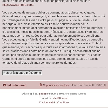
de plus amples informations au sujet de phpBB, veuillez consulter :
https://www.phpbb.com/
.
Vous acceptez de ne pas publier de contenu abusif, obscène, vulgaire,
diffamatoire, choquant, menaçant, à caractère sexuel ou tout autre contenu qui
peut transgresser les lois de votre pays, du pays où « Vieille Garde » est
hébergé ou les lois internationales. Le faire peut vous mener à un
bannissement immédiat et permanent, avec une notification à votre fournisseur
d’accès à Internet si nous le jugeons nécessaire. Les adresses IP de tous les
messages sont enregistrées pour aider au renforcement de ces conditions.
Vous acceptez que « Vieille Garde » supprime, modifie, déplace ou verrouille
n’importe quel sujet lorsque nous estimons que cela est nécessaire. En tant
que membre, vous acceptez que toutes les informations que vous avez saisies
soient stockées dans notre base de données. Bien que ces informations ne
soient pas diffusées à une tierce partie sans votre consentement, ni « Vieille
Garde », ni phpBB ne pourront être tenus comme responsables en cas de
tentative de piratage visant à compromettre les données.
Retour à la page précédente
Index du forum
Supprimer les cookies
Heures au format
UTC+02:00
Développé par
phpBB
® Forum Software © phpBB Limited
Traduit par
phpBB-fr.com
Confidentialité
|
Conditions