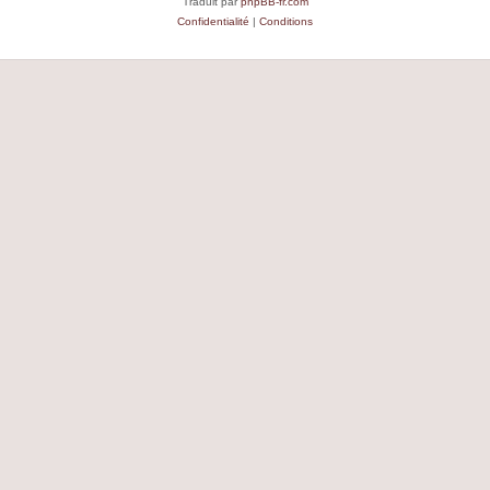
Traduit par
phpBB-fr.com
Confidentialité
|
Conditions