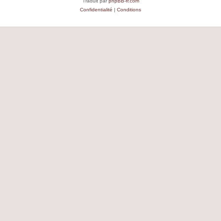
Traduit par
phpBB-fr.com
Confidentialité
|
Conditions