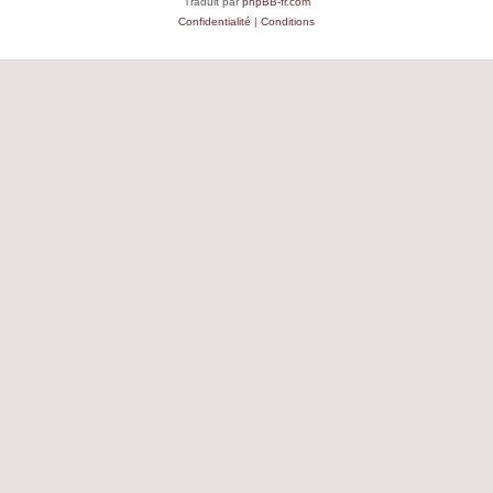
Traduit par
phpBB-fr.com
Confidentialité
|
Conditions