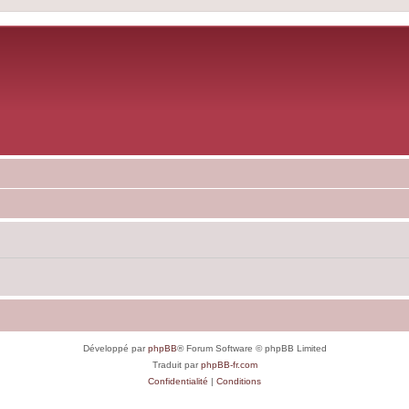
Développé par
phpBB
® Forum Software © phpBB Limited
Traduit par
phpBB-fr.com
Confidentialité
|
Conditions