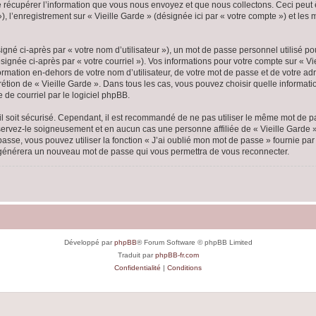
écupérer l’information que vous nous envoyez et que nous collectons. Ceci peut êtr
 »), l’enregistrement sur « Vieille Garde » (désignée ici par « votre compte ») et l
gné ci-après par « votre nom d’utilisateur »), un mot de passe personnel utilisé po
ignée ci-après par « votre courriel »). Vos informations pour votre compte sur « Vi
mation en-dehors de votre nom d’utilisateur, de votre mot de passe et de votre adr
scrétion de « Vieille Garde ». Dans tous les cas, vous pouvez choisir quelle inform
 de courriel par le logiciel phpBB.
l soit sécurisé. Cependant, il est recommandé de ne pas utiliser le même mot de pas
nservez-le soigneusement et en aucun cas une personne affiliée de « Vieille Garde
passe, vous pouvez utiliser la fonction « J’ai oublié mon mot de passe » fournie p
pBB générera un nouveau mot de passe qui vous permettra de vous reconnecter.
Développé par
phpBB
® Forum Software © phpBB Limited
Traduit par
phpBB-fr.com
Confidentialité
|
Conditions