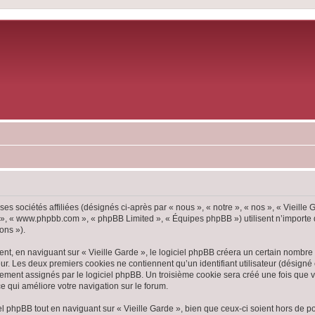
ses sociétés affiliées (désignés ci-après par « nous », « notre », « nos », « Vieille
pBB », « www.phpbb.com », « phpBB Limited », « Équipes phpBB ») utilisent n’importe
ons »).
, en naviguant sur « Vieille Garde », le logiciel phpBB créera un certain nombre d
ur. Les deux premiers cookies ne contiennent qu’un identifiant utilisateur (désigné c
ement assignés par le logiciel phpBB. Un troisième cookie sera créé une fois que vou
ce qui améliore votre navigation sur le forum.
 phpBB tout en naviguant sur « Vieille Garde », bien que ceux-ci soient hors de p