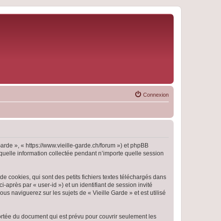
Connexion
 Garde », « https://www.vieille-garde.ch/forum ») et phpBB
 quelle information collectée pendant n’importe quelle session
e cookies, qui sont des petits fichiers textes téléchargés dans
i-après par « user-id ») et un identifiant de session invité
s naviguerez sur les sujets de « Vieille Garde » et est utilisé
ortée du document qui est prévu pour couvrir seulement les