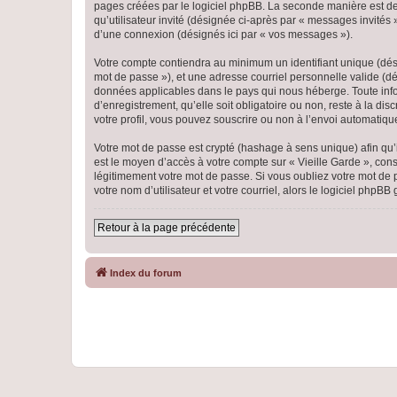
pages créées par le logiciel phpBB. La seconde manière est de r
qu’utilisateur invité (désignée ci-après par « messages invités
d’une connexion (désignés ici par « vos messages »).
Votre compte contiendra au minimum un identifiant unique (dési
mot de passe »), et une adresse courriel personnelle valide (dés
données applicables dans le pays qui nous héberge. Toute infor
d’enregistrement, qu’elle soit obligatoire ou non, reste à la di
votre profil, vous pouvez souscrire ou non à l’envoi automatique
Votre mot de passe est crypté (hashage à sens unique) afin qu’i
est le moyen d’accès à votre compte sur « Vieille Garde », co
légitimement votre mot de passe. Si vous oubliez votre mot de 
votre nom d’utilisateur et votre courriel, alors le logiciel ph
Retour à la page précédente
Index du forum