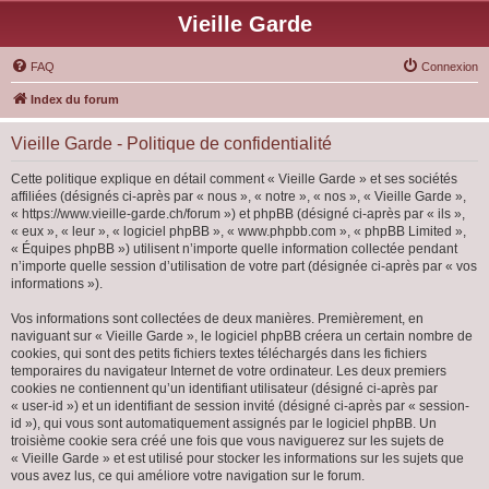
Vieille Garde
FAQ
Connexion
Index du forum
Vieille Garde - Politique de confidentialité
Cette politique explique en détail comment « Vieille Garde » et ses sociétés
affiliées (désignés ci-après par « nous », « notre », « nos », « Vieille Garde »,
« https://www.vieille-garde.ch/forum ») et phpBB (désigné ci-après par « ils »,
« eux », « leur », « logiciel phpBB », « www.phpbb.com », « phpBB Limited »,
« Équipes phpBB ») utilisent n’importe quelle information collectée pendant
n’importe quelle session d’utilisation de votre part (désignée ci-après par « vos
informations »).
Vos informations sont collectées de deux manières. Premièrement, en
naviguant sur « Vieille Garde », le logiciel phpBB créera un certain nombre de
cookies, qui sont des petits fichiers textes téléchargés dans les fichiers
temporaires du navigateur Internet de votre ordinateur. Les deux premiers
cookies ne contiennent qu’un identifiant utilisateur (désigné ci-après par
« user-id ») et un identifiant de session invité (désigné ci-après par « session-
id »), qui vous sont automatiquement assignés par le logiciel phpBB. Un
troisième cookie sera créé une fois que vous naviguerez sur les sujets de
« Vieille Garde » et est utilisé pour stocker les informations sur les sujets que
vous avez lus, ce qui améliore votre navigation sur le forum.