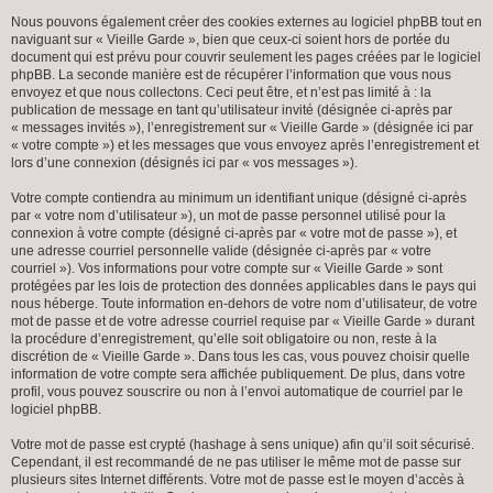
Nous pouvons également créer des cookies externes au logiciel phpBB tout en
naviguant sur « Vieille Garde », bien que ceux-ci soient hors de portée du
document qui est prévu pour couvrir seulement les pages créées par le logiciel
phpBB. La seconde manière est de récupérer l’information que vous nous
envoyez et que nous collectons. Ceci peut être, et n’est pas limité à : la
publication de message en tant qu’utilisateur invité (désignée ci-après par
« messages invités »), l’enregistrement sur « Vieille Garde » (désignée ici par
« votre compte ») et les messages que vous envoyez après l’enregistrement et
lors d’une connexion (désignés ici par « vos messages »).
Votre compte contiendra au minimum un identifiant unique (désigné ci-après
par « votre nom d’utilisateur »), un mot de passe personnel utilisé pour la
connexion à votre compte (désigné ci-après par « votre mot de passe »), et
une adresse courriel personnelle valide (désignée ci-après par « votre
courriel »). Vos informations pour votre compte sur « Vieille Garde » sont
protégées par les lois de protection des données applicables dans le pays qui
nous héberge. Toute information en-dehors de votre nom d’utilisateur, de votre
mot de passe et de votre adresse courriel requise par « Vieille Garde » durant
la procédure d’enregistrement, qu’elle soit obligatoire ou non, reste à la
discrétion de « Vieille Garde ». Dans tous les cas, vous pouvez choisir quelle
information de votre compte sera affichée publiquement. De plus, dans votre
profil, vous pouvez souscrire ou non à l’envoi automatique de courriel par le
logiciel phpBB.
Votre mot de passe est crypté (hashage à sens unique) afin qu’il soit sécurisé.
Cependant, il est recommandé de ne pas utiliser le même mot de passe sur
plusieurs sites Internet différents. Votre mot de passe est le moyen d’accès à