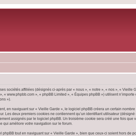
ses sociétés affiliées (désignés ci-après par « nous », « notre », « nos », « Vieille
pBB », « www.phpbb.com », « phpBB Limited », « Équipes phpBB ») utilisent n’importe
ons »).
, en naviguant sur « Vieille Garde », le logiciel phpBB créera un certain nombre d
ur. Les deux premiers cookies ne contiennent qu’un identifiant utilisateur (désigné c
ement assignés par le logiciel phpBB. Un troisième cookie sera créé une fois que vou
ce qui améliore votre navigation sur le forum.
 phpBB tout en naviguant sur « Vieille Garde », bien que ceux-ci soient hors de p