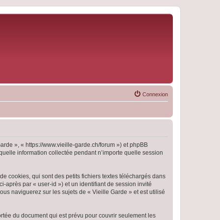
Connexion
 Garde », « https://www.vieille-garde.ch/forum ») et phpBB
 quelle information collectée pendant n’importe quelle session
e cookies, qui sont des petits fichiers textes téléchargés dans
i-après par « user-id ») et un identifiant de session invité
s naviguerez sur les sujets de « Vieille Garde » et est utilisé
ortée du document qui est prévu pour couvrir seulement les