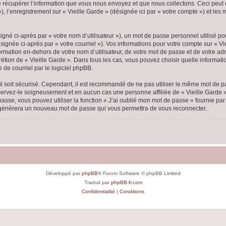
écupérer l’information que vous nous envoyez et que nous collectons. Ceci peut êtr
 »), l’enregistrement sur « Vieille Garde » (désignée ici par « votre compte ») et l
gné ci-après par « votre nom d’utilisateur »), un mot de passe personnel utilisé po
ignée ci-après par « votre courriel »). Vos informations pour votre compte sur « Vi
mation en-dehors de votre nom d’utilisateur, de votre mot de passe et de votre adr
scrétion de « Vieille Garde ». Dans tous les cas, vous pouvez choisir quelle inform
 de courriel par le logiciel phpBB.
l soit sécurisé. Cependant, il est recommandé de ne pas utiliser le même mot de pas
nservez-le soigneusement et en aucun cas une personne affiliée de « Vieille Garde
passe, vous pouvez utiliser la fonction « J’ai oublié mon mot de passe » fournie p
pBB générera un nouveau mot de passe qui vous permettra de vous reconnecter.
Développé par
phpBB
® Forum Software © phpBB Limited
Traduit par
phpBB-fr.com
Confidentialité
|
Conditions