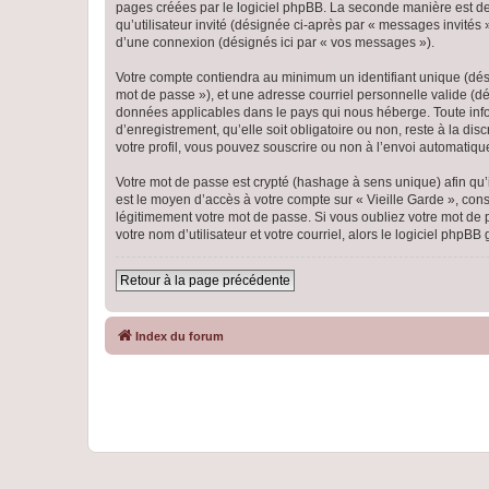
pages créées par le logiciel phpBB. La seconde manière est de r
qu’utilisateur invité (désignée ci-après par « messages invités
d’une connexion (désignés ici par « vos messages »).
Votre compte contiendra au minimum un identifiant unique (dési
mot de passe »), et une adresse courriel personnelle valide (dés
données applicables dans le pays qui nous héberge. Toute infor
d’enregistrement, qu’elle soit obligatoire ou non, reste à la di
votre profil, vous pouvez souscrire ou non à l’envoi automatique
Votre mot de passe est crypté (hashage à sens unique) afin qu’i
est le moyen d’accès à votre compte sur « Vieille Garde », co
légitimement votre mot de passe. Si vous oubliez votre mot de 
votre nom d’utilisateur et votre courriel, alors le logiciel ph
Retour à la page précédente
Index du forum