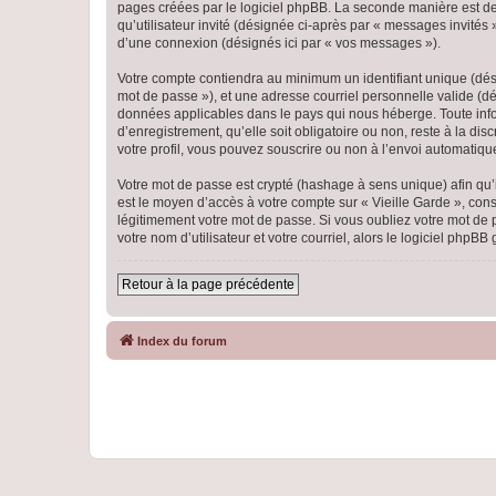
pages créées par le logiciel phpBB. La seconde manière est de r
qu’utilisateur invité (désignée ci-après par « messages invités
d’une connexion (désignés ici par « vos messages »).
Votre compte contiendra au minimum un identifiant unique (dési
mot de passe »), et une adresse courriel personnelle valide (dés
données applicables dans le pays qui nous héberge. Toute infor
d’enregistrement, qu’elle soit obligatoire ou non, reste à la di
votre profil, vous pouvez souscrire ou non à l’envoi automatique
Votre mot de passe est crypté (hashage à sens unique) afin qu’i
est le moyen d’accès à votre compte sur « Vieille Garde », co
légitimement votre mot de passe. Si vous oubliez votre mot de 
votre nom d’utilisateur et votre courriel, alors le logiciel ph
Retour à la page précédente
Index du forum