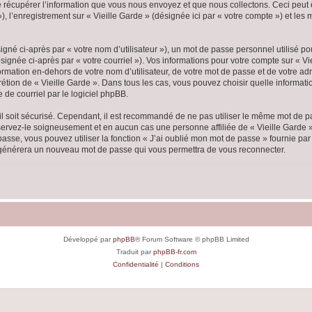
écupérer l’information que vous nous envoyez et que nous collectons. Ceci peut êtr
 »), l’enregistrement sur « Vieille Garde » (désignée ici par « votre compte ») et l
gné ci-après par « votre nom d’utilisateur »), un mot de passe personnel utilisé po
ignée ci-après par « votre courriel »). Vos informations pour votre compte sur « Vi
mation en-dehors de votre nom d’utilisateur, de votre mot de passe et de votre adr
scrétion de « Vieille Garde ». Dans tous les cas, vous pouvez choisir quelle inform
 de courriel par le logiciel phpBB.
l soit sécurisé. Cependant, il est recommandé de ne pas utiliser le même mot de pas
nservez-le soigneusement et en aucun cas une personne affiliée de « Vieille Garde
passe, vous pouvez utiliser la fonction « J’ai oublié mon mot de passe » fournie p
pBB générera un nouveau mot de passe qui vous permettra de vous reconnecter.
Développé par
phpBB
® Forum Software © phpBB Limited
Traduit par
phpBB-fr.com
Confidentialité
|
Conditions