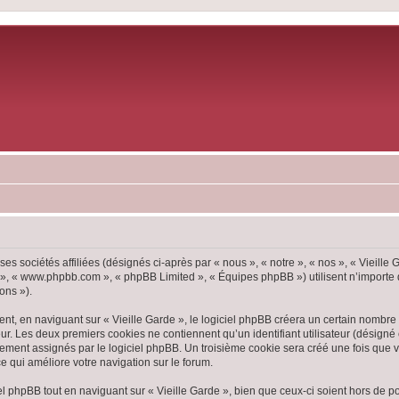
ses sociétés affiliées (désignés ci-après par « nous », « notre », « nos », « Vieille
pBB », « www.phpbb.com », « phpBB Limited », « Équipes phpBB ») utilisent n’importe
ons »).
, en naviguant sur « Vieille Garde », le logiciel phpBB créera un certain nombre d
ur. Les deux premiers cookies ne contiennent qu’un identifiant utilisateur (désigné c
ement assignés par le logiciel phpBB. Un troisième cookie sera créé une fois que vou
ce qui améliore votre navigation sur le forum.
 phpBB tout en naviguant sur « Vieille Garde », bien que ceux-ci soient hors de p