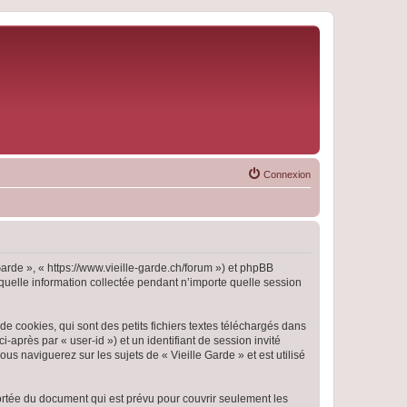
Connexion
 Garde », « https://www.vieille-garde.ch/forum ») et phpBB
 quelle information collectée pendant n’importe quelle session
e cookies, qui sont des petits fichiers textes téléchargés dans
i-après par « user-id ») et un identifiant de session invité
s naviguerez sur les sujets de « Vieille Garde » et est utilisé
ortée du document qui est prévu pour couvrir seulement les