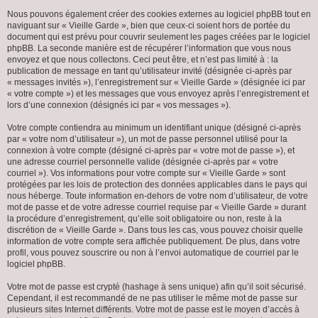
Nous pouvons également créer des cookies externes au logiciel phpBB tout en
naviguant sur « Vieille Garde », bien que ceux-ci soient hors de portée du
document qui est prévu pour couvrir seulement les pages créées par le logiciel
phpBB. La seconde manière est de récupérer l’information que vous nous
envoyez et que nous collectons. Ceci peut être, et n’est pas limité à : la
publication de message en tant qu’utilisateur invité (désignée ci-après par
« messages invités »), l’enregistrement sur « Vieille Garde » (désignée ici par
« votre compte ») et les messages que vous envoyez après l’enregistrement et
lors d’une connexion (désignés ici par « vos messages »).
Votre compte contiendra au minimum un identifiant unique (désigné ci-après
par « votre nom d’utilisateur »), un mot de passe personnel utilisé pour la
connexion à votre compte (désigné ci-après par « votre mot de passe »), et
une adresse courriel personnelle valide (désignée ci-après par « votre
courriel »). Vos informations pour votre compte sur « Vieille Garde » sont
protégées par les lois de protection des données applicables dans le pays qui
nous héberge. Toute information en-dehors de votre nom d’utilisateur, de votre
mot de passe et de votre adresse courriel requise par « Vieille Garde » durant
la procédure d’enregistrement, qu’elle soit obligatoire ou non, reste à la
discrétion de « Vieille Garde ». Dans tous les cas, vous pouvez choisir quelle
information de votre compte sera affichée publiquement. De plus, dans votre
profil, vous pouvez souscrire ou non à l’envoi automatique de courriel par le
logiciel phpBB.
Votre mot de passe est crypté (hashage à sens unique) afin qu’il soit sécurisé.
Cependant, il est recommandé de ne pas utiliser le même mot de passe sur
plusieurs sites Internet différents. Votre mot de passe est le moyen d’accès à