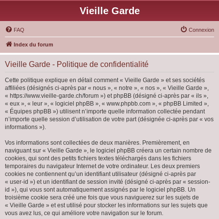
Vieille Garde
FAQ
Connexion
Index du forum
Vieille Garde - Politique de confidentialité
Cette politique explique en détail comment « Vieille Garde » et ses sociétés
affiliées (désignés ci-après par « nous », « notre », « nos », « Vieille Garde »,
« https://www.vieille-garde.ch/forum ») et phpBB (désigné ci-après par « ils »,
« eux », « leur », « logiciel phpBB », « www.phpbb.com », « phpBB Limited »,
« Équipes phpBB ») utilisent n’importe quelle information collectée pendant
n’importe quelle session d’utilisation de votre part (désignée ci-après par « vos
informations »).
Vos informations sont collectées de deux manières. Premièrement, en
naviguant sur « Vieille Garde », le logiciel phpBB créera un certain nombre de
cookies, qui sont des petits fichiers textes téléchargés dans les fichiers
temporaires du navigateur Internet de votre ordinateur. Les deux premiers
cookies ne contiennent qu’un identifiant utilisateur (désigné ci-après par
« user-id ») et un identifiant de session invité (désigné ci-après par « session-
id »), qui vous sont automatiquement assignés par le logiciel phpBB. Un
troisième cookie sera créé une fois que vous naviguerez sur les sujets de
« Vieille Garde » et est utilisé pour stocker les informations sur les sujets que
vous avez lus, ce qui améliore votre navigation sur le forum.