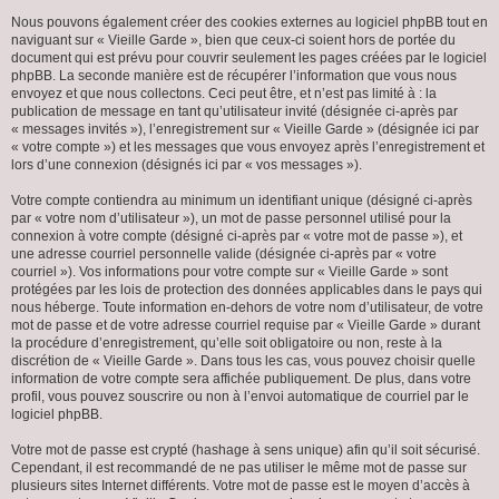
Nous pouvons également créer des cookies externes au logiciel phpBB tout en
naviguant sur « Vieille Garde », bien que ceux-ci soient hors de portée du
document qui est prévu pour couvrir seulement les pages créées par le logiciel
phpBB. La seconde manière est de récupérer l’information que vous nous
envoyez et que nous collectons. Ceci peut être, et n’est pas limité à : la
publication de message en tant qu’utilisateur invité (désignée ci-après par
« messages invités »), l’enregistrement sur « Vieille Garde » (désignée ici par
« votre compte ») et les messages que vous envoyez après l’enregistrement et
lors d’une connexion (désignés ici par « vos messages »).
Votre compte contiendra au minimum un identifiant unique (désigné ci-après
par « votre nom d’utilisateur »), un mot de passe personnel utilisé pour la
connexion à votre compte (désigné ci-après par « votre mot de passe »), et
une adresse courriel personnelle valide (désignée ci-après par « votre
courriel »). Vos informations pour votre compte sur « Vieille Garde » sont
protégées par les lois de protection des données applicables dans le pays qui
nous héberge. Toute information en-dehors de votre nom d’utilisateur, de votre
mot de passe et de votre adresse courriel requise par « Vieille Garde » durant
la procédure d’enregistrement, qu’elle soit obligatoire ou non, reste à la
discrétion de « Vieille Garde ». Dans tous les cas, vous pouvez choisir quelle
information de votre compte sera affichée publiquement. De plus, dans votre
profil, vous pouvez souscrire ou non à l’envoi automatique de courriel par le
logiciel phpBB.
Votre mot de passe est crypté (hashage à sens unique) afin qu’il soit sécurisé.
Cependant, il est recommandé de ne pas utiliser le même mot de passe sur
plusieurs sites Internet différents. Votre mot de passe est le moyen d’accès à