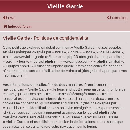
Vieille Garde
FAQ
Connexion
Index du forum
Vieille Garde - Politique de confidentialité
Cette politique explique en détail comment « Vieille Garde » et ses sociétés
affiliées (désignés ci-après par « nous », « notre », « nos », « Vieille Garde »,
« https://www.vieille-garde.ch/forum ») et phpBB (désigné ci-après par « ils »,
« eux », « leur », « logiciel phpBB », « www.phpbb.com », « phpBB Limited »,
« Équipes phpBB ») utilisent n’importe quelle information collectée pendant
n’importe quelle session d’utilisation de votre part (désignée ci-après par « vos
informations »).
Vos informations sont collectées de deux manières. Premièrement, en
naviguant sur « Vieille Garde », le logiciel phpBB créera un certain nombre de
cookies, qui sont des petits fichiers textes téléchargés dans les fichiers
temporaires du navigateur Internet de votre ordinateur. Les deux premiers
cookies ne contiennent qu’un identifiant utilisateur (désigné ci-après par
« user-id ») et un identifiant de session invité (désigné ci-après par « session-
id »), qui vous sont automatiquement assignés par le logiciel phpBB. Un
troisième cookie sera créé une fois que vous naviguerez sur les sujets de
« Vieille Garde » et est utilisé pour stocker les informations sur les sujets que
vous avez lus, ce qui améliore votre navigation sur le forum.