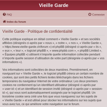
Vieille Garde
FAQ
Connexion
Index du forum
Vieille Garde - Politique de confidentialité
Cette politique explique en détail comment « Vieille Garde » et ses sociétés
affiliées (désignés ci-après par « nous », « notre », « nos », « Vieille Garde »,
« https://www.vieille-garde.ch/forum ») et phpBB (désigné ci-après par « ils »,
« eux », « leur », « logiciel phpBB », « www.phpbb.com », « phpBB Limited »,
« Équipes phpBB ») utilisent n’importe quelle information collectée pendant
n’importe quelle session d’utilisation de votre part (désignée ci-après par « vos
informations »).
Vos informations sont collectées de deux manières. Premièrement, en
naviguant sur « Vieille Garde », le logiciel phpBB créera un certain nombre de
cookies, qui sont des petits fichiers textes téléchargés dans les fichiers
temporaires du navigateur Internet de votre ordinateur. Les deux premiers
cookies ne contiennent qu’un identifiant utilisateur (désigné ci-après par
« user-id ») et un identifiant de session invité (désigné ci-après par « session-
id »), qui vous sont automatiquement assignés par le logiciel phpBB. Un
troisième cookie sera créé une fois que vous naviguerez sur les sujets de
« Vieille Garde » et est utilisé pour stocker les informations sur les sujets que
vous avez lus, ce qui améliore votre navigation sur le forum.