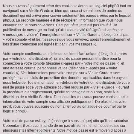
Nous pouvons également créer des cookies externes au logiciel phpBB tout en
naviguant sur « Vieille Garde », bien que ceux-ci soient hors de portée du
document qui est prévu pour couvrir seulement les pages créées par le logiciel
phpBB. La seconde manière est de récupérer l’information que vous nous
envoyez et que nous collectons. Ceci peut être, et n’est pas limité à : la
publication de message en tant qu’utilisateur invité (désignée ci-après par
« messages invités »), l’enregistrement sur « Vieille Garde » (désignée ici par
« votre compte ») et les messages que vous envoyez après l’enregistrement et
lors d’une connexion (désignés ici par « vos messages »).
Votre compte contiendra au minimum un identifiant unique (désigné ci-après
par « votre nom d’utilisateur »), un mot de passe personnel utilisé pour la
connexion à votre compte (désigné ci-après par « votre mot de passe »), et
une adresse courriel personnelle valide (désignée ci-après par « votre
courriel »). Vos informations pour votre compte sur « Vieille Garde » sont
protégées par les lois de protection des données applicables dans le pays qui
nous héberge. Toute information en-dehors de votre nom d’utilisateur, de votre
mot de passe et de votre adresse courriel requise par « Vieille Garde » durant
la procédure d’enregistrement, qu’elle soit obligatoire ou non, reste à la
discrétion de « Vieille Garde ». Dans tous les cas, vous pouvez choisir quelle
information de votre compte sera affichée publiquement. De plus, dans votre
profil, vous pouvez souscrire ou non à l’envoi automatique de courriel par le
logiciel phpBB.
Votre mot de passe est crypté (hashage à sens unique) afin qu’il soit sécurisé.
Cependant, il est recommandé de ne pas utiliser le même mot de passe sur
plusieurs sites Internet différents. Votre mot de passe est le moyen d’accès à