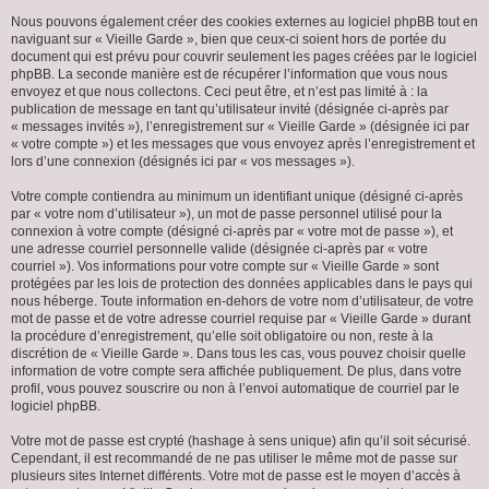
Nous pouvons également créer des cookies externes au logiciel phpBB tout en
naviguant sur « Vieille Garde », bien que ceux-ci soient hors de portée du
document qui est prévu pour couvrir seulement les pages créées par le logiciel
phpBB. La seconde manière est de récupérer l’information que vous nous
envoyez et que nous collectons. Ceci peut être, et n’est pas limité à : la
publication de message en tant qu’utilisateur invité (désignée ci-après par
« messages invités »), l’enregistrement sur « Vieille Garde » (désignée ici par
« votre compte ») et les messages que vous envoyez après l’enregistrement et
lors d’une connexion (désignés ici par « vos messages »).
Votre compte contiendra au minimum un identifiant unique (désigné ci-après
par « votre nom d’utilisateur »), un mot de passe personnel utilisé pour la
connexion à votre compte (désigné ci-après par « votre mot de passe »), et
une adresse courriel personnelle valide (désignée ci-après par « votre
courriel »). Vos informations pour votre compte sur « Vieille Garde » sont
protégées par les lois de protection des données applicables dans le pays qui
nous héberge. Toute information en-dehors de votre nom d’utilisateur, de votre
mot de passe et de votre adresse courriel requise par « Vieille Garde » durant
la procédure d’enregistrement, qu’elle soit obligatoire ou non, reste à la
discrétion de « Vieille Garde ». Dans tous les cas, vous pouvez choisir quelle
information de votre compte sera affichée publiquement. De plus, dans votre
profil, vous pouvez souscrire ou non à l’envoi automatique de courriel par le
logiciel phpBB.
Votre mot de passe est crypté (hashage à sens unique) afin qu’il soit sécurisé.
Cependant, il est recommandé de ne pas utiliser le même mot de passe sur
plusieurs sites Internet différents. Votre mot de passe est le moyen d’accès à