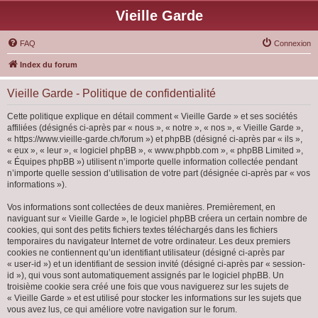
Vieille Garde
FAQ
Connexion
Index du forum
Vieille Garde - Politique de confidentialité
Cette politique explique en détail comment « Vieille Garde » et ses sociétés
affiliées (désignés ci-après par « nous », « notre », « nos », « Vieille Garde »,
« https://www.vieille-garde.ch/forum ») et phpBB (désigné ci-après par « ils »,
« eux », « leur », « logiciel phpBB », « www.phpbb.com », « phpBB Limited »,
« Équipes phpBB ») utilisent n’importe quelle information collectée pendant
n’importe quelle session d’utilisation de votre part (désignée ci-après par « vos
informations »).
Vos informations sont collectées de deux manières. Premièrement, en
naviguant sur « Vieille Garde », le logiciel phpBB créera un certain nombre de
cookies, qui sont des petits fichiers textes téléchargés dans les fichiers
temporaires du navigateur Internet de votre ordinateur. Les deux premiers
cookies ne contiennent qu’un identifiant utilisateur (désigné ci-après par
« user-id ») et un identifiant de session invité (désigné ci-après par « session-
id »), qui vous sont automatiquement assignés par le logiciel phpBB. Un
troisième cookie sera créé une fois que vous naviguerez sur les sujets de
« Vieille Garde » et est utilisé pour stocker les informations sur les sujets que
vous avez lus, ce qui améliore votre navigation sur le forum.