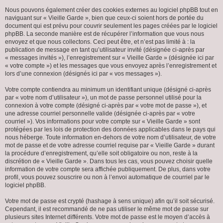
Nous pouvons également créer des cookies externes au logiciel phpBB tout en
naviguant sur « Vieille Garde », bien que ceux-ci soient hors de portée du
document qui est prévu pour couvrir seulement les pages créées par le logiciel
phpBB. La seconde manière est de récupérer l’information que vous nous
envoyez et que nous collectons. Ceci peut être, et n’est pas limité à : la
publication de message en tant qu’utilisateur invité (désignée ci-après par
« messages invités »), l’enregistrement sur « Vieille Garde » (désignée ici par
« votre compte ») et les messages que vous envoyez après l’enregistrement et
lors d’une connexion (désignés ici par « vos messages »).
Votre compte contiendra au minimum un identifiant unique (désigné ci-après
par « votre nom d’utilisateur »), un mot de passe personnel utilisé pour la
connexion à votre compte (désigné ci-après par « votre mot de passe »), et
une adresse courriel personnelle valide (désignée ci-après par « votre
courriel »). Vos informations pour votre compte sur « Vieille Garde » sont
protégées par les lois de protection des données applicables dans le pays qui
nous héberge. Toute information en-dehors de votre nom d’utilisateur, de votre
mot de passe et de votre adresse courriel requise par « Vieille Garde » durant
la procédure d’enregistrement, qu’elle soit obligatoire ou non, reste à la
discrétion de « Vieille Garde ». Dans tous les cas, vous pouvez choisir quelle
information de votre compte sera affichée publiquement. De plus, dans votre
profil, vous pouvez souscrire ou non à l’envoi automatique de courriel par le
logiciel phpBB.
Votre mot de passe est crypté (hashage à sens unique) afin qu’il soit sécurisé.
Cependant, il est recommandé de ne pas utiliser le même mot de passe sur
plusieurs sites Internet différents. Votre mot de passe est le moyen d’accès à