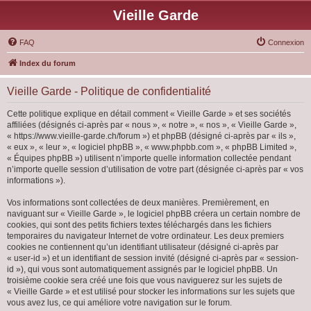
Vieille Garde
FAQ
Connexion
Index du forum
Vieille Garde - Politique de confidentialité
Cette politique explique en détail comment « Vieille Garde » et ses sociétés
affiliées (désignés ci-après par « nous », « notre », « nos », « Vieille Garde »,
« https://www.vieille-garde.ch/forum ») et phpBB (désigné ci-après par « ils »,
« eux », « leur », « logiciel phpBB », « www.phpbb.com », « phpBB Limited »,
« Équipes phpBB ») utilisent n’importe quelle information collectée pendant
n’importe quelle session d’utilisation de votre part (désignée ci-après par « vos
informations »).
Vos informations sont collectées de deux manières. Premièrement, en
naviguant sur « Vieille Garde », le logiciel phpBB créera un certain nombre de
cookies, qui sont des petits fichiers textes téléchargés dans les fichiers
temporaires du navigateur Internet de votre ordinateur. Les deux premiers
cookies ne contiennent qu’un identifiant utilisateur (désigné ci-après par
« user-id ») et un identifiant de session invité (désigné ci-après par « session-
id »), qui vous sont automatiquement assignés par le logiciel phpBB. Un
troisième cookie sera créé une fois que vous naviguerez sur les sujets de
« Vieille Garde » et est utilisé pour stocker les informations sur les sujets que
vous avez lus, ce qui améliore votre navigation sur le forum.