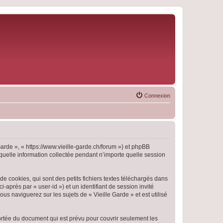
Connexion
 Garde », « https://www.vieille-garde.ch/forum ») et phpBB
 quelle information collectée pendant n’importe quelle session
e cookies, qui sont des petits fichiers textes téléchargés dans
i-après par « user-id ») et un identifiant de session invité
s naviguerez sur les sujets de « Vieille Garde » et est utilisé
ortée du document qui est prévu pour couvrir seulement les