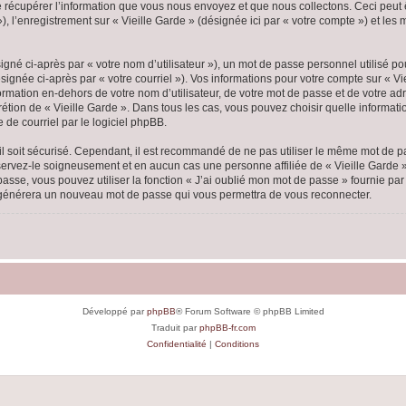
écupérer l’information que vous nous envoyez et que nous collectons. Ceci peut êtr
 »), l’enregistrement sur « Vieille Garde » (désignée ici par « votre compte ») et l
gné ci-après par « votre nom d’utilisateur »), un mot de passe personnel utilisé po
ignée ci-après par « votre courriel »). Vos informations pour votre compte sur « Vi
mation en-dehors de votre nom d’utilisateur, de votre mot de passe et de votre adr
scrétion de « Vieille Garde ». Dans tous les cas, vous pouvez choisir quelle inform
 de courriel par le logiciel phpBB.
l soit sécurisé. Cependant, il est recommandé de ne pas utiliser le même mot de pas
nservez-le soigneusement et en aucun cas une personne affiliée de « Vieille Garde
passe, vous pouvez utiliser la fonction « J’ai oublié mon mot de passe » fournie p
pBB générera un nouveau mot de passe qui vous permettra de vous reconnecter.
Développé par
phpBB
® Forum Software © phpBB Limited
Traduit par
phpBB-fr.com
Confidentialité
|
Conditions