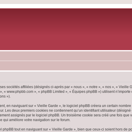
ses sociétés affiliées (désignés ci-après par « nous », « notre », « nos », « Vieille
pBB », « www.phpbb.com », « phpBB Limited », « Équipes phpBB ») utilisent n’importe
ons »).
, en naviguant sur « Vieille Garde », le logiciel phpBB créera un certain nombre d
ur. Les deux premiers cookies ne contiennent qu’un identifiant utilisateur (désigné c
ement assignés par le logiciel phpBB. Un troisième cookie sera créé une fois que vou
ce qui améliore votre navigation sur le forum.
 phpBB tout en naviguant sur « Vieille Garde », bien que ceux-ci soient hors de p