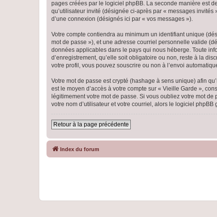
pages créées par le logiciel phpBB. La seconde manière est de r
qu’utilisateur invité (désignée ci-après par « messages invités
d’une connexion (désignés ici par « vos messages »).
Votre compte contiendra au minimum un identifiant unique (dési
mot de passe »), et une adresse courriel personnelle valide (dés
données applicables dans le pays qui nous héberge. Toute infor
d’enregistrement, qu’elle soit obligatoire ou non, reste à la di
votre profil, vous pouvez souscrire ou non à l’envoi automatique
Votre mot de passe est crypté (hashage à sens unique) afin qu’i
est le moyen d’accès à votre compte sur « Vieille Garde », co
légitimement votre mot de passe. Si vous oubliez votre mot de 
votre nom d’utilisateur et votre courriel, alors le logiciel ph
Retour à la page précédente
Index du forum