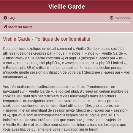
Vieille Garde
FAQ
Connexion
Index du forum
Vieille Garde - Politique de confidentialité
Cette politique explique en détail comment « Vieille Garde » et ses sociétés
affiliées (désignés ci-après par « nous », « notre », « nos », « Vieille Garde »,
« https://www.vieille-garde.ch/forum ») et phpBB (désigné ci-après par « ils »,
« eux », « leur », « logiciel phpBB », « www.phpbb.com », « phpBB Limited »,
« Équipes phpBB ») utilisent n’importe quelle information collectée pendant
n’importe quelle session d’utilisation de votre part (désignée ci-après par « vos
informations »).
Vos informations sont collectées de deux manières. Premièrement, en
naviguant sur « Vieille Garde », le logiciel phpBB créera un certain nombre de
cookies, qui sont des petits fichiers textes téléchargés dans les fichiers
temporaires du navigateur Internet de votre ordinateur. Les deux premiers
cookies ne contiennent qu’un identifiant utilisateur (désigné ci-après par
« user-id ») et un identifiant de session invité (désigné ci-après par « session-
id »), qui vous sont automatiquement assignés par le logiciel phpBB. Un
troisième cookie sera créé une fois que vous naviguerez sur les sujets de
« Vieille Garde » et est utilisé pour stocker les informations sur les sujets que
vous avez lus, ce qui améliore votre navigation sur le forum.