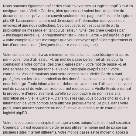
Nous pouvons également créer des cookies externes au logiciel phpBB tout en
naviguant sur « Vieille Garde », bien que ceux-ci soient hors de portée du
document qui est prévu pour couvrir seulement les pages créées par le logiciel
phpBB. La seconde manière est de récupérer l’information que vous nous
envoyez et que nous collectons. Ceci peut être, et n’est pas limité à : la
publication de message en tant qu’utilisateur invité (désignée ci-après par
« messages invités »), l’enregistrement sur « Vieille Garde » (désignée ici par
« votre compte ») et les messages que vous envoyez après l’enregistrement et
lors d’une connexion (désignés ici par « vos messages »).
Votre compte contiendra au minimum un identifiant unique (désigné ci-après
par « votre nom d’utilisateur »), un mot de passe personnel utilisé pour la
connexion à votre compte (désigné ci-après par « votre mot de passe »), et
une adresse courriel personnelle valide (désignée ci-après par « votre
courriel »). Vos informations pour votre compte sur « Vieille Garde » sont
protégées par les lois de protection des données applicables dans le pays qui
nous héberge. Toute information en-dehors de votre nom d’utilisateur, de votre
mot de passe et de votre adresse courriel requise par « Vieille Garde » durant
la procédure d’enregistrement, qu’elle soit obligatoire ou non, reste à la
discrétion de « Vieille Garde ». Dans tous les cas, vous pouvez choisir quelle
information de votre compte sera affichée publiquement. De plus, dans votre
profil, vous pouvez souscrire ou non à l’envoi automatique de courriel par le
logiciel phpBB.
Votre mot de passe est crypté (hashage à sens unique) afin qu’il soit sécurisé.
Cependant, il est recommandé de ne pas utiliser le même mot de passe sur
plusieurs sites Internet différents. Votre mot de passe est le moyen d’accès à