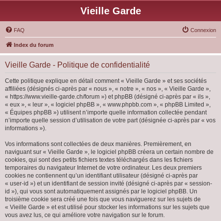
Vieille Garde
FAQ
Connexion
Index du forum
Vieille Garde - Politique de confidentialité
Cette politique explique en détail comment « Vieille Garde » et ses sociétés
affiliées (désignés ci-après par « nous », « notre », « nos », « Vieille Garde »,
« https://www.vieille-garde.ch/forum ») et phpBB (désigné ci-après par « ils »,
« eux », « leur », « logiciel phpBB », « www.phpbb.com », « phpBB Limited »,
« Équipes phpBB ») utilisent n’importe quelle information collectée pendant
n’importe quelle session d’utilisation de votre part (désignée ci-après par « vos
informations »).
Vos informations sont collectées de deux manières. Premièrement, en
naviguant sur « Vieille Garde », le logiciel phpBB créera un certain nombre de
cookies, qui sont des petits fichiers textes téléchargés dans les fichiers
temporaires du navigateur Internet de votre ordinateur. Les deux premiers
cookies ne contiennent qu’un identifiant utilisateur (désigné ci-après par
« user-id ») et un identifiant de session invité (désigné ci-après par « session-
id »), qui vous sont automatiquement assignés par le logiciel phpBB. Un
troisième cookie sera créé une fois que vous naviguerez sur les sujets de
« Vieille Garde » et est utilisé pour stocker les informations sur les sujets que
vous avez lus, ce qui améliore votre navigation sur le forum.