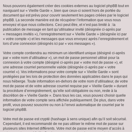
Nous pouvons également créer des cookies externes au logiciel phpBB tout en
naviguant sur « Vieille Garde », bien que ceux-ci soient hors de portée du
document qui est prévu pour couvrir seulement les pages créées par le logiciel
phpBB. La seconde manière est de récupérer l’information que vous nous
envoyez et que nous collectons. Ceci peut être, et n’est pas limité à : la
publication de message en tant qu’utilisateur invité (désignée ci-après par
« messages invités »), l’enregistrement sur « Vieille Garde » (désignée ici par
« votre compte ») et les messages que vous envoyez après l’enregistrement et
lors d’une connexion (désignés ici par « vos messages »).
Votre compte contiendra au minimum un identifiant unique (désigné ci-après
par « votre nom d’utilisateur »), un mot de passe personnel utilisé pour la
connexion à votre compte (désigné ci-après par « votre mot de passe »), et
une adresse courriel personnelle valide (désignée ci-après par « votre
courriel »). Vos informations pour votre compte sur « Vieille Garde » sont
protégées par les lois de protection des données applicables dans le pays qui
nous héberge. Toute information en-dehors de votre nom d’utilisateur, de votre
mot de passe et de votre adresse courriel requise par « Vieille Garde » durant
la procédure d’enregistrement, qu’elle soit obligatoire ou non, reste à la
discrétion de « Vieille Garde ». Dans tous les cas, vous pouvez choisir quelle
information de votre compte sera affichée publiquement. De plus, dans votre
profil, vous pouvez souscrire ou non à l’envoi automatique de courriel par le
logiciel phpBB.
Votre mot de passe est crypté (hashage à sens unique) afin qu’il soit sécurisé.
Cependant, il est recommandé de ne pas utiliser le même mot de passe sur
plusieurs sites Internet différents. Votre mot de passe est le moyen d’accès à