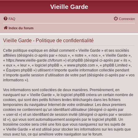
Vieille Garde
FAQ
Connexion
Index du forum
Vieille Garde - Politique de confidentialité
Cette politique explique en détail comment « Vieille Garde » et ses sociétés
affiliées (désignés ci-après par « nous », « notre », « nos », « Vieille Garde »,
« https://www.vieille-garde.ch/forum ») et phpBB (désigné ci-après par « ils »,
« eux », « leur », « logiciel phpBB », « www.phpbb.com », « phpBB Limited »,
« Équipes phpBB ») utilisent n’importe quelle information collectée pendant
n’importe quelle session d’utilisation de votre part (désignée ci-après par « vos
informations »).
Vos informations sont collectées de deux manières. Premièrement, en
naviguant sur « Vieille Garde », le logiciel phpBB créera un certain nombre de
cookies, qui sont des petits fichiers textes téléchargés dans les fichiers
temporaires du navigateur Internet de votre ordinateur. Les deux premiers
cookies ne contiennent qu’un identifiant utilisateur (désigné ci-après par
« user-id ») et un identifiant de session invité (désigné ci-après par « session-
id »), qui vous sont automatiquement assignés par le logiciel phpBB. Un
troisième cookie sera créé une fois que vous naviguerez sur les sujets de
« Vieille Garde » et est utilisé pour stocker les informations sur les sujets que
vous avez lus, ce qui améliore votre navigation sur le forum.