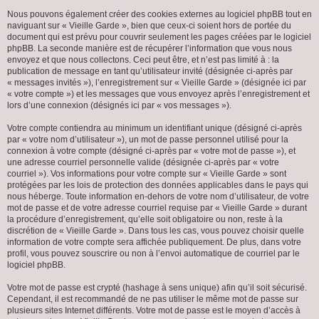
Nous pouvons également créer des cookies externes au logiciel phpBB tout en
naviguant sur « Vieille Garde », bien que ceux-ci soient hors de portée du
document qui est prévu pour couvrir seulement les pages créées par le logiciel
phpBB. La seconde manière est de récupérer l’information que vous nous
envoyez et que nous collectons. Ceci peut être, et n’est pas limité à : la
publication de message en tant qu’utilisateur invité (désignée ci-après par
« messages invités »), l’enregistrement sur « Vieille Garde » (désignée ici par
« votre compte ») et les messages que vous envoyez après l’enregistrement et
lors d’une connexion (désignés ici par « vos messages »).
Votre compte contiendra au minimum un identifiant unique (désigné ci-après
par « votre nom d’utilisateur »), un mot de passe personnel utilisé pour la
connexion à votre compte (désigné ci-après par « votre mot de passe »), et
une adresse courriel personnelle valide (désignée ci-après par « votre
courriel »). Vos informations pour votre compte sur « Vieille Garde » sont
protégées par les lois de protection des données applicables dans le pays qui
nous héberge. Toute information en-dehors de votre nom d’utilisateur, de votre
mot de passe et de votre adresse courriel requise par « Vieille Garde » durant
la procédure d’enregistrement, qu’elle soit obligatoire ou non, reste à la
discrétion de « Vieille Garde ». Dans tous les cas, vous pouvez choisir quelle
information de votre compte sera affichée publiquement. De plus, dans votre
profil, vous pouvez souscrire ou non à l’envoi automatique de courriel par le
logiciel phpBB.
Votre mot de passe est crypté (hashage à sens unique) afin qu’il soit sécurisé.
Cependant, il est recommandé de ne pas utiliser le même mot de passe sur
plusieurs sites Internet différents. Votre mot de passe est le moyen d’accès à