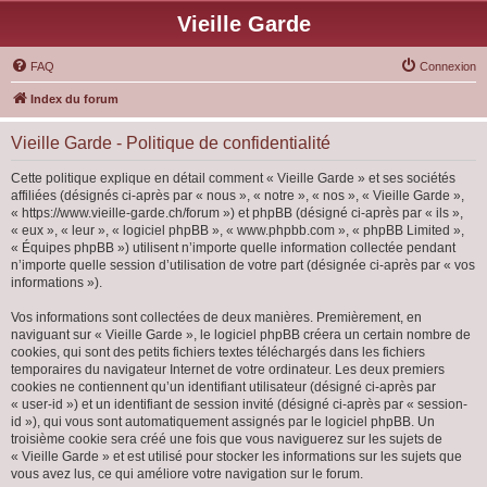
Vieille Garde
FAQ
Connexion
Index du forum
Vieille Garde - Politique de confidentialité
Cette politique explique en détail comment « Vieille Garde » et ses sociétés
affiliées (désignés ci-après par « nous », « notre », « nos », « Vieille Garde »,
« https://www.vieille-garde.ch/forum ») et phpBB (désigné ci-après par « ils »,
« eux », « leur », « logiciel phpBB », « www.phpbb.com », « phpBB Limited »,
« Équipes phpBB ») utilisent n’importe quelle information collectée pendant
n’importe quelle session d’utilisation de votre part (désignée ci-après par « vos
informations »).
Vos informations sont collectées de deux manières. Premièrement, en
naviguant sur « Vieille Garde », le logiciel phpBB créera un certain nombre de
cookies, qui sont des petits fichiers textes téléchargés dans les fichiers
temporaires du navigateur Internet de votre ordinateur. Les deux premiers
cookies ne contiennent qu’un identifiant utilisateur (désigné ci-après par
« user-id ») et un identifiant de session invité (désigné ci-après par « session-
id »), qui vous sont automatiquement assignés par le logiciel phpBB. Un
troisième cookie sera créé une fois que vous naviguerez sur les sujets de
« Vieille Garde » et est utilisé pour stocker les informations sur les sujets que
vous avez lus, ce qui améliore votre navigation sur le forum.