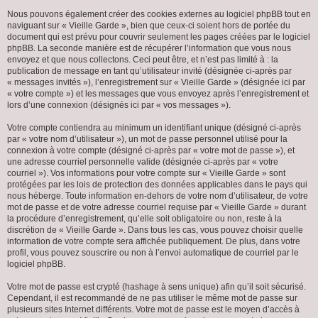
Nous pouvons également créer des cookies externes au logiciel phpBB tout en
naviguant sur « Vieille Garde », bien que ceux-ci soient hors de portée du
document qui est prévu pour couvrir seulement les pages créées par le logiciel
phpBB. La seconde manière est de récupérer l’information que vous nous
envoyez et que nous collectons. Ceci peut être, et n’est pas limité à : la
publication de message en tant qu’utilisateur invité (désignée ci-après par
« messages invités »), l’enregistrement sur « Vieille Garde » (désignée ici par
« votre compte ») et les messages que vous envoyez après l’enregistrement et
lors d’une connexion (désignés ici par « vos messages »).
Votre compte contiendra au minimum un identifiant unique (désigné ci-après
par « votre nom d’utilisateur »), un mot de passe personnel utilisé pour la
connexion à votre compte (désigné ci-après par « votre mot de passe »), et
une adresse courriel personnelle valide (désignée ci-après par « votre
courriel »). Vos informations pour votre compte sur « Vieille Garde » sont
protégées par les lois de protection des données applicables dans le pays qui
nous héberge. Toute information en-dehors de votre nom d’utilisateur, de votre
mot de passe et de votre adresse courriel requise par « Vieille Garde » durant
la procédure d’enregistrement, qu’elle soit obligatoire ou non, reste à la
discrétion de « Vieille Garde ». Dans tous les cas, vous pouvez choisir quelle
information de votre compte sera affichée publiquement. De plus, dans votre
profil, vous pouvez souscrire ou non à l’envoi automatique de courriel par le
logiciel phpBB.
Votre mot de passe est crypté (hashage à sens unique) afin qu’il soit sécurisé.
Cependant, il est recommandé de ne pas utiliser le même mot de passe sur
plusieurs sites Internet différents. Votre mot de passe est le moyen d’accès à