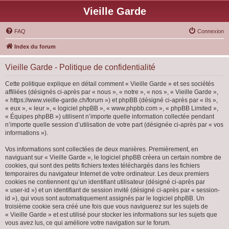
Vieille Garde
FAQ
Connexion
Index du forum
Vieille Garde - Politique de confidentialité
Cette politique explique en détail comment « Vieille Garde » et ses sociétés
affiliées (désignés ci-après par « nous », « notre », « nos », « Vieille Garde »,
« https://www.vieille-garde.ch/forum ») et phpBB (désigné ci-après par « ils »,
« eux », « leur », « logiciel phpBB », « www.phpbb.com », « phpBB Limited »,
« Équipes phpBB ») utilisent n’importe quelle information collectée pendant
n’importe quelle session d’utilisation de votre part (désignée ci-après par « vos
informations »).
Vos informations sont collectées de deux manières. Premièrement, en
naviguant sur « Vieille Garde », le logiciel phpBB créera un certain nombre de
cookies, qui sont des petits fichiers textes téléchargés dans les fichiers
temporaires du navigateur Internet de votre ordinateur. Les deux premiers
cookies ne contiennent qu’un identifiant utilisateur (désigné ci-après par
« user-id ») et un identifiant de session invité (désigné ci-après par « session-
id »), qui vous sont automatiquement assignés par le logiciel phpBB. Un
troisième cookie sera créé une fois que vous naviguerez sur les sujets de
« Vieille Garde » et est utilisé pour stocker les informations sur les sujets que
vous avez lus, ce qui améliore votre navigation sur le forum.