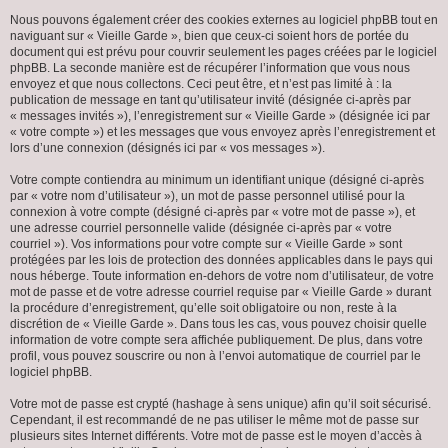
Nous pouvons également créer des cookies externes au logiciel phpBB tout en
naviguant sur « Vieille Garde », bien que ceux-ci soient hors de portée du
document qui est prévu pour couvrir seulement les pages créées par le logiciel
phpBB. La seconde manière est de récupérer l’information que vous nous
envoyez et que nous collectons. Ceci peut être, et n’est pas limité à : la
publication de message en tant qu’utilisateur invité (désignée ci-après par
« messages invités »), l’enregistrement sur « Vieille Garde » (désignée ici par
« votre compte ») et les messages que vous envoyez après l’enregistrement et
lors d’une connexion (désignés ici par « vos messages »).
Votre compte contiendra au minimum un identifiant unique (désigné ci-après
par « votre nom d’utilisateur »), un mot de passe personnel utilisé pour la
connexion à votre compte (désigné ci-après par « votre mot de passe »), et
une adresse courriel personnelle valide (désignée ci-après par « votre
courriel »). Vos informations pour votre compte sur « Vieille Garde » sont
protégées par les lois de protection des données applicables dans le pays qui
nous héberge. Toute information en-dehors de votre nom d’utilisateur, de votre
mot de passe et de votre adresse courriel requise par « Vieille Garde » durant
la procédure d’enregistrement, qu’elle soit obligatoire ou non, reste à la
discrétion de « Vieille Garde ». Dans tous les cas, vous pouvez choisir quelle
information de votre compte sera affichée publiquement. De plus, dans votre
profil, vous pouvez souscrire ou non à l’envoi automatique de courriel par le
logiciel phpBB.
Votre mot de passe est crypté (hashage à sens unique) afin qu’il soit sécurisé.
Cependant, il est recommandé de ne pas utiliser le même mot de passe sur
plusieurs sites Internet différents. Votre mot de passe est le moyen d’accès à