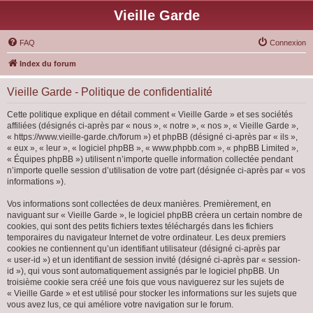
Vieille Garde
FAQ
Connexion
Index du forum
Vieille Garde - Politique de confidentialité
Cette politique explique en détail comment « Vieille Garde » et ses sociétés
affiliées (désignés ci-après par « nous », « notre », « nos », « Vieille Garde »,
« https://www.vieille-garde.ch/forum ») et phpBB (désigné ci-après par « ils »,
« eux », « leur », « logiciel phpBB », « www.phpbb.com », « phpBB Limited »,
« Équipes phpBB ») utilisent n’importe quelle information collectée pendant
n’importe quelle session d’utilisation de votre part (désignée ci-après par « vos
informations »).
Vos informations sont collectées de deux manières. Premièrement, en
naviguant sur « Vieille Garde », le logiciel phpBB créera un certain nombre de
cookies, qui sont des petits fichiers textes téléchargés dans les fichiers
temporaires du navigateur Internet de votre ordinateur. Les deux premiers
cookies ne contiennent qu’un identifiant utilisateur (désigné ci-après par
« user-id ») et un identifiant de session invité (désigné ci-après par « session-
id »), qui vous sont automatiquement assignés par le logiciel phpBB. Un
troisième cookie sera créé une fois que vous naviguerez sur les sujets de
« Vieille Garde » et est utilisé pour stocker les informations sur les sujets que
vous avez lus, ce qui améliore votre navigation sur le forum.