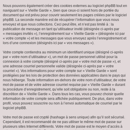
Nous pouvons également créer des cookies externes au logiciel phpBB tout en
naviguant sur « Vieille Garde », bien que ceux-ci soient hors de portée du
document qui est prévu pour couvrir seulement les pages créées par le logiciel
phpBB. La seconde manière est de récupérer l’information que vous nous
envoyez et que nous collectons. Ceci peut être, et n’est pas limité à : la
publication de message en tant qu’utilisateur invité (désignée ci-après par
« messages invités »), l’enregistrement sur « Vieille Garde » (désignée ici par
« votre compte ») et les messages que vous envoyez après l’enregistrement et
lors d’une connexion (désignés ici par « vos messages »).
Votre compte contiendra au minimum un identifiant unique (désigné ci-après
par « votre nom d’utilisateur »), un mot de passe personnel utilisé pour la
connexion à votre compte (désigné ci-après par « votre mot de passe »), et
une adresse courriel personnelle valide (désignée ci-après par « votre
courriel »). Vos informations pour votre compte sur « Vieille Garde » sont
protégées par les lois de protection des données applicables dans le pays qui
nous héberge. Toute information en-dehors de votre nom d’utilisateur, de votre
mot de passe et de votre adresse courriel requise par « Vieille Garde » durant
la procédure d’enregistrement, qu’elle soit obligatoire ou non, reste à la
discrétion de « Vieille Garde ». Dans tous les cas, vous pouvez choisir quelle
information de votre compte sera affichée publiquement. De plus, dans votre
profil, vous pouvez souscrire ou non à l’envoi automatique de courriel par le
logiciel phpBB.
Votre mot de passe est crypté (hashage à sens unique) afin qu’il soit sécurisé.
Cependant, il est recommandé de ne pas utiliser le même mot de passe sur
plusieurs sites Internet différents. Votre mot de passe est le moyen d’accès à