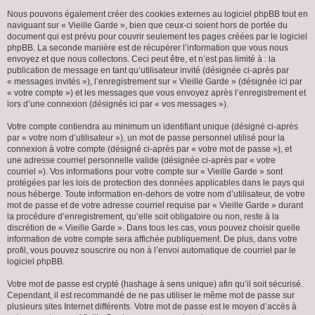
Nous pouvons également créer des cookies externes au logiciel phpBB tout en
naviguant sur « Vieille Garde », bien que ceux-ci soient hors de portée du
document qui est prévu pour couvrir seulement les pages créées par le logiciel
phpBB. La seconde manière est de récupérer l’information que vous nous
envoyez et que nous collectons. Ceci peut être, et n’est pas limité à : la
publication de message en tant qu’utilisateur invité (désignée ci-après par
« messages invités »), l’enregistrement sur « Vieille Garde » (désignée ici par
« votre compte ») et les messages que vous envoyez après l’enregistrement et
lors d’une connexion (désignés ici par « vos messages »).
Votre compte contiendra au minimum un identifiant unique (désigné ci-après
par « votre nom d’utilisateur »), un mot de passe personnel utilisé pour la
connexion à votre compte (désigné ci-après par « votre mot de passe »), et
une adresse courriel personnelle valide (désignée ci-après par « votre
courriel »). Vos informations pour votre compte sur « Vieille Garde » sont
protégées par les lois de protection des données applicables dans le pays qui
nous héberge. Toute information en-dehors de votre nom d’utilisateur, de votre
mot de passe et de votre adresse courriel requise par « Vieille Garde » durant
la procédure d’enregistrement, qu’elle soit obligatoire ou non, reste à la
discrétion de « Vieille Garde ». Dans tous les cas, vous pouvez choisir quelle
information de votre compte sera affichée publiquement. De plus, dans votre
profil, vous pouvez souscrire ou non à l’envoi automatique de courriel par le
logiciel phpBB.
Votre mot de passe est crypté (hashage à sens unique) afin qu’il soit sécurisé.
Cependant, il est recommandé de ne pas utiliser le même mot de passe sur
plusieurs sites Internet différents. Votre mot de passe est le moyen d’accès à