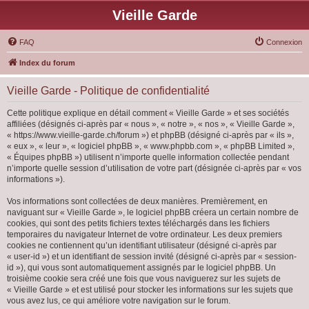
Vieille Garde
FAQ
Connexion
Index du forum
Vieille Garde - Politique de confidentialité
Cette politique explique en détail comment « Vieille Garde » et ses sociétés
affiliées (désignés ci-après par « nous », « notre », « nos », « Vieille Garde »,
« https://www.vieille-garde.ch/forum ») et phpBB (désigné ci-après par « ils »,
« eux », « leur », « logiciel phpBB », « www.phpbb.com », « phpBB Limited »,
« Équipes phpBB ») utilisent n’importe quelle information collectée pendant
n’importe quelle session d’utilisation de votre part (désignée ci-après par « vos
informations »).
Vos informations sont collectées de deux manières. Premièrement, en
naviguant sur « Vieille Garde », le logiciel phpBB créera un certain nombre de
cookies, qui sont des petits fichiers textes téléchargés dans les fichiers
temporaires du navigateur Internet de votre ordinateur. Les deux premiers
cookies ne contiennent qu’un identifiant utilisateur (désigné ci-après par
« user-id ») et un identifiant de session invité (désigné ci-après par « session-
id »), qui vous sont automatiquement assignés par le logiciel phpBB. Un
troisième cookie sera créé une fois que vous naviguerez sur les sujets de
« Vieille Garde » et est utilisé pour stocker les informations sur les sujets que
vous avez lus, ce qui améliore votre navigation sur le forum.