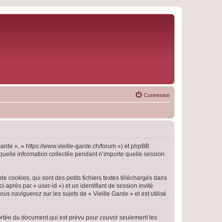
Connexion
 Garde », « https://www.vieille-garde.ch/forum ») et phpBB
 quelle information collectée pendant n’importe quelle session
e cookies, qui sont des petits fichiers textes téléchargés dans
i-après par « user-id ») et un identifiant de session invité
s naviguerez sur les sujets de « Vieille Garde » et est utilisé
ortée du document qui est prévu pour couvrir seulement les