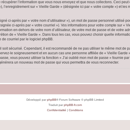
écupérer l’information que vous nous envoyez et que nous collectons. Ceci peut êtr
 »), l’enregistrement sur « Vieille Garde » (désignée ici par « votre compte ») et l
gné ci-après par « votre nom d’utilisateur »), un mot de passe personnel utilisé po
ignée ci-après par « votre courriel »). Vos informations pour votre compte sur « Vi
mation en-dehors de votre nom d’utilisateur, de votre mot de passe et de votre adr
scrétion de « Vieille Garde ». Dans tous les cas, vous pouvez choisir quelle inform
 de courriel par le logiciel phpBB.
l soit sécurisé. Cependant, il est recommandé de ne pas utiliser le même mot de pas
nservez-le soigneusement et en aucun cas une personne affiliée de « Vieille Garde
passe, vous pouvez utiliser la fonction « J’ai oublié mon mot de passe » fournie p
pBB générera un nouveau mot de passe qui vous permettra de vous reconnecter.
Développé par
phpBB
® Forum Software © phpBB Limited
Traduit par
phpBB-fr.com
Confidentialité
|
Conditions