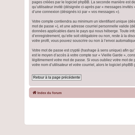
pages créées par le logiciel phpBB. La seconde manière est de r
qu’utilisateur invité (désignée ci-après par « messages invités
d’une connexion (désignés ici par « vos messages »).
Votre compte contiendra au minimum un identifiant unique (dési
mot de passe »), et une adresse courriel personnelle valide (dés
données applicables dans le pays qui nous héberge. Toute infor
d’enregistrement, qu’elle soit obligatoire ou non, reste à la di
votre profil, vous pouvez souscrire ou non à l’envoi automatique
Votre mot de passe est crypté (hashage à sens unique) afin qu’i
est le moyen d’accès à votre compte sur « Vieille Garde », co
légitimement votre mot de passe. Si vous oubliez votre mot de 
votre nom d’utilisateur et votre courriel, alors le logiciel ph
Retour à la page précédente
Index du forum