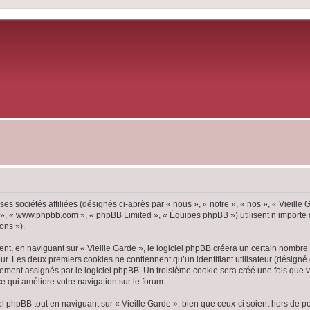
ses sociétés affiliées (désignés ci-après par « nous », « notre », « nos », « Vieille
pBB », « www.phpbb.com », « phpBB Limited », « Équipes phpBB ») utilisent n’importe
ons »).
, en naviguant sur « Vieille Garde », le logiciel phpBB créera un certain nombre d
ur. Les deux premiers cookies ne contiennent qu’un identifiant utilisateur (désigné c
ement assignés par le logiciel phpBB. Un troisième cookie sera créé une fois que vou
ce qui améliore votre navigation sur le forum.
 phpBB tout en naviguant sur « Vieille Garde », bien que ceux-ci soient hors de p