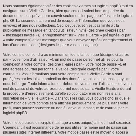
Nous pouvons également créer des cookies externes au logiciel phpBB tout en
naviguant sur « Vieille Garde », bien que ceux-ci soient hors de portée du
document qui est prévu pour couvrir seulement les pages créées par le logiciel
phpBB. La seconde manière est de récupérer l’information que vous nous
envoyez et que nous collectons. Ceci peut être, et n’est pas limité à : la
publication de message en tant qu’utilisateur invité (désignée ci-après par
« messages invités »), l’enregistrement sur « Vieille Garde » (désignée ici par
« votre compte ») et les messages que vous envoyez après l’enregistrement et
lors d’une connexion (désignés ici par « vos messages »).
Votre compte contiendra au minimum un identifiant unique (désigné ci-après
par « votre nom d’utilisateur »), un mot de passe personnel utilisé pour la
connexion à votre compte (désigné ci-après par « votre mot de passe »), et
une adresse courriel personnelle valide (désignée ci-après par « votre
courriel »). Vos informations pour votre compte sur « Vieille Garde » sont
protégées par les lois de protection des données applicables dans le pays qui
nous héberge. Toute information en-dehors de votre nom d’utilisateur, de votre
mot de passe et de votre adresse courriel requise par « Vieille Garde » durant
la procédure d’enregistrement, qu’elle soit obligatoire ou non, reste à la
discrétion de « Vieille Garde ». Dans tous les cas, vous pouvez choisir quelle
information de votre compte sera affichée publiquement. De plus, dans votre
profil, vous pouvez souscrire ou non à l’envoi automatique de courriel par le
logiciel phpBB.
Votre mot de passe est crypté (hashage à sens unique) afin qu’il soit sécurisé.
Cependant, il est recommandé de ne pas utiliser le même mot de passe sur
plusieurs sites Internet différents. Votre mot de passe est le moyen d’accès à