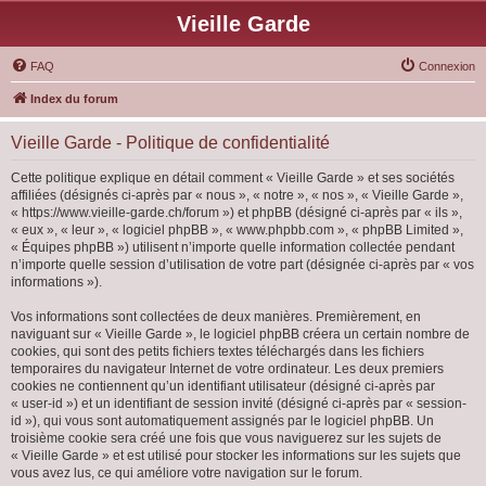
Vieille Garde
FAQ
Connexion
Index du forum
Vieille Garde - Politique de confidentialité
Cette politique explique en détail comment « Vieille Garde » et ses sociétés
affiliées (désignés ci-après par « nous », « notre », « nos », « Vieille Garde »,
« https://www.vieille-garde.ch/forum ») et phpBB (désigné ci-après par « ils »,
« eux », « leur », « logiciel phpBB », « www.phpbb.com », « phpBB Limited »,
« Équipes phpBB ») utilisent n’importe quelle information collectée pendant
n’importe quelle session d’utilisation de votre part (désignée ci-après par « vos
informations »).
Vos informations sont collectées de deux manières. Premièrement, en
naviguant sur « Vieille Garde », le logiciel phpBB créera un certain nombre de
cookies, qui sont des petits fichiers textes téléchargés dans les fichiers
temporaires du navigateur Internet de votre ordinateur. Les deux premiers
cookies ne contiennent qu’un identifiant utilisateur (désigné ci-après par
« user-id ») et un identifiant de session invité (désigné ci-après par « session-
id »), qui vous sont automatiquement assignés par le logiciel phpBB. Un
troisième cookie sera créé une fois que vous naviguerez sur les sujets de
« Vieille Garde » et est utilisé pour stocker les informations sur les sujets que
vous avez lus, ce qui améliore votre navigation sur le forum.