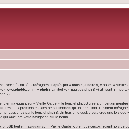
ses sociétés affiliées (désignés ci-après par « nous », « notre », « nos », « Vieille
pBB », « www.phpbb.com », « phpBB Limited », « Équipes phpBB ») utilisent n’importe
ons »).
, en naviguant sur « Vieille Garde », le logiciel phpBB créera un certain nombre d
ur. Les deux premiers cookies ne contiennent qu’un identifiant utilisateur (désigné c
ement assignés par le logiciel phpBB. Un troisième cookie sera créé une fois que vou
ce qui améliore votre navigation sur le forum.
 phpBB tout en naviguant sur « Vieille Garde », bien que ceux-ci soient hors de p