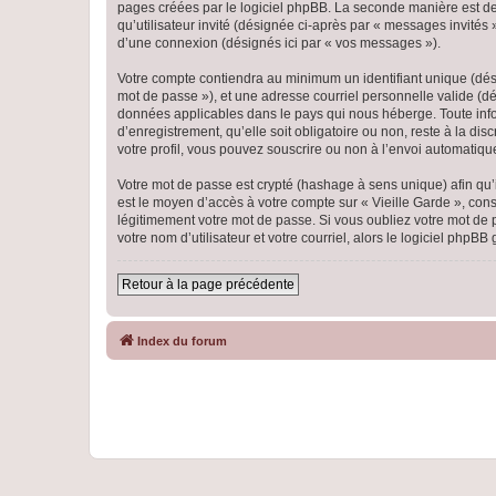
pages créées par le logiciel phpBB. La seconde manière est de r
qu’utilisateur invité (désignée ci-après par « messages invités
d’une connexion (désignés ici par « vos messages »).
Votre compte contiendra au minimum un identifiant unique (dési
mot de passe »), et une adresse courriel personnelle valide (dés
données applicables dans le pays qui nous héberge. Toute infor
d’enregistrement, qu’elle soit obligatoire ou non, reste à la di
votre profil, vous pouvez souscrire ou non à l’envoi automatique
Votre mot de passe est crypté (hashage à sens unique) afin qu’i
est le moyen d’accès à votre compte sur « Vieille Garde », co
légitimement votre mot de passe. Si vous oubliez votre mot de 
votre nom d’utilisateur et votre courriel, alors le logiciel ph
Retour à la page précédente
Index du forum