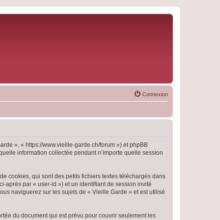
Connexion
 Garde », « https://www.vieille-garde.ch/forum ») et phpBB
 quelle information collectée pendant n’importe quelle session
e cookies, qui sont des petits fichiers textes téléchargés dans
i-après par « user-id ») et un identifiant de session invité
s naviguerez sur les sujets de « Vieille Garde » et est utilisé
ortée du document qui est prévu pour couvrir seulement les