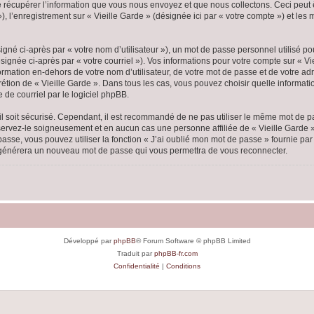
écupérer l’information que vous nous envoyez et que nous collectons. Ceci peut êtr
 »), l’enregistrement sur « Vieille Garde » (désignée ici par « votre compte ») et l
gné ci-après par « votre nom d’utilisateur »), un mot de passe personnel utilisé po
ignée ci-après par « votre courriel »). Vos informations pour votre compte sur « Vi
mation en-dehors de votre nom d’utilisateur, de votre mot de passe et de votre adr
scrétion de « Vieille Garde ». Dans tous les cas, vous pouvez choisir quelle inform
 de courriel par le logiciel phpBB.
l soit sécurisé. Cependant, il est recommandé de ne pas utiliser le même mot de pas
nservez-le soigneusement et en aucun cas une personne affiliée de « Vieille Garde
passe, vous pouvez utiliser la fonction « J’ai oublié mon mot de passe » fournie p
pBB générera un nouveau mot de passe qui vous permettra de vous reconnecter.
Développé par
phpBB
® Forum Software © phpBB Limited
Traduit par
phpBB-fr.com
Confidentialité
|
Conditions