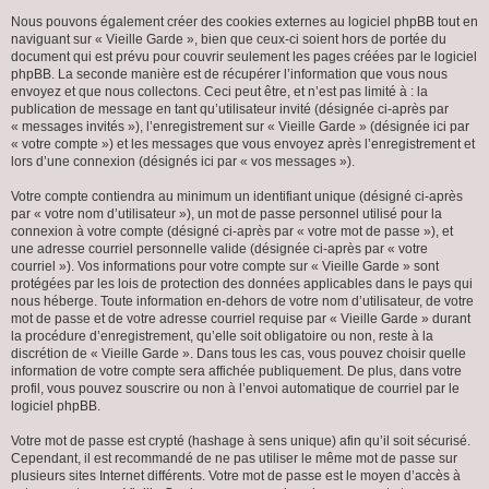
Nous pouvons également créer des cookies externes au logiciel phpBB tout en
naviguant sur « Vieille Garde », bien que ceux-ci soient hors de portée du
document qui est prévu pour couvrir seulement les pages créées par le logiciel
phpBB. La seconde manière est de récupérer l’information que vous nous
envoyez et que nous collectons. Ceci peut être, et n’est pas limité à : la
publication de message en tant qu’utilisateur invité (désignée ci-après par
« messages invités »), l’enregistrement sur « Vieille Garde » (désignée ici par
« votre compte ») et les messages que vous envoyez après l’enregistrement et
lors d’une connexion (désignés ici par « vos messages »).
Votre compte contiendra au minimum un identifiant unique (désigné ci-après
par « votre nom d’utilisateur »), un mot de passe personnel utilisé pour la
connexion à votre compte (désigné ci-après par « votre mot de passe »), et
une adresse courriel personnelle valide (désignée ci-après par « votre
courriel »). Vos informations pour votre compte sur « Vieille Garde » sont
protégées par les lois de protection des données applicables dans le pays qui
nous héberge. Toute information en-dehors de votre nom d’utilisateur, de votre
mot de passe et de votre adresse courriel requise par « Vieille Garde » durant
la procédure d’enregistrement, qu’elle soit obligatoire ou non, reste à la
discrétion de « Vieille Garde ». Dans tous les cas, vous pouvez choisir quelle
information de votre compte sera affichée publiquement. De plus, dans votre
profil, vous pouvez souscrire ou non à l’envoi automatique de courriel par le
logiciel phpBB.
Votre mot de passe est crypté (hashage à sens unique) afin qu’il soit sécurisé.
Cependant, il est recommandé de ne pas utiliser le même mot de passe sur
plusieurs sites Internet différents. Votre mot de passe est le moyen d’accès à