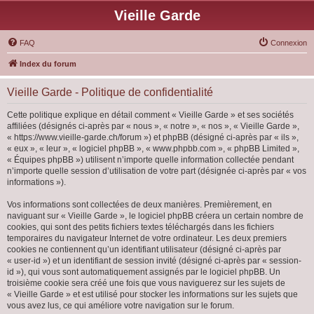
Vieille Garde
FAQ
Connexion
Index du forum
Vieille Garde - Politique de confidentialité
Cette politique explique en détail comment « Vieille Garde » et ses sociétés
affiliées (désignés ci-après par « nous », « notre », « nos », « Vieille Garde »,
« https://www.vieille-garde.ch/forum ») et phpBB (désigné ci-après par « ils »,
« eux », « leur », « logiciel phpBB », « www.phpbb.com », « phpBB Limited »,
« Équipes phpBB ») utilisent n’importe quelle information collectée pendant
n’importe quelle session d’utilisation de votre part (désignée ci-après par « vos
informations »).
Vos informations sont collectées de deux manières. Premièrement, en
naviguant sur « Vieille Garde », le logiciel phpBB créera un certain nombre de
cookies, qui sont des petits fichiers textes téléchargés dans les fichiers
temporaires du navigateur Internet de votre ordinateur. Les deux premiers
cookies ne contiennent qu’un identifiant utilisateur (désigné ci-après par
« user-id ») et un identifiant de session invité (désigné ci-après par « session-
id »), qui vous sont automatiquement assignés par le logiciel phpBB. Un
troisième cookie sera créé une fois que vous naviguerez sur les sujets de
« Vieille Garde » et est utilisé pour stocker les informations sur les sujets que
vous avez lus, ce qui améliore votre navigation sur le forum.