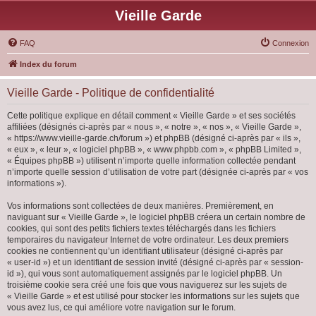
Vieille Garde
FAQ
Connexion
Index du forum
Vieille Garde - Politique de confidentialité
Cette politique explique en détail comment « Vieille Garde » et ses sociétés
affiliées (désignés ci-après par « nous », « notre », « nos », « Vieille Garde »,
« https://www.vieille-garde.ch/forum ») et phpBB (désigné ci-après par « ils »,
« eux », « leur », « logiciel phpBB », « www.phpbb.com », « phpBB Limited »,
« Équipes phpBB ») utilisent n’importe quelle information collectée pendant
n’importe quelle session d’utilisation de votre part (désignée ci-après par « vos
informations »).
Vos informations sont collectées de deux manières. Premièrement, en
naviguant sur « Vieille Garde », le logiciel phpBB créera un certain nombre de
cookies, qui sont des petits fichiers textes téléchargés dans les fichiers
temporaires du navigateur Internet de votre ordinateur. Les deux premiers
cookies ne contiennent qu’un identifiant utilisateur (désigné ci-après par
« user-id ») et un identifiant de session invité (désigné ci-après par « session-
id »), qui vous sont automatiquement assignés par le logiciel phpBB. Un
troisième cookie sera créé une fois que vous naviguerez sur les sujets de
« Vieille Garde » et est utilisé pour stocker les informations sur les sujets que
vous avez lus, ce qui améliore votre navigation sur le forum.