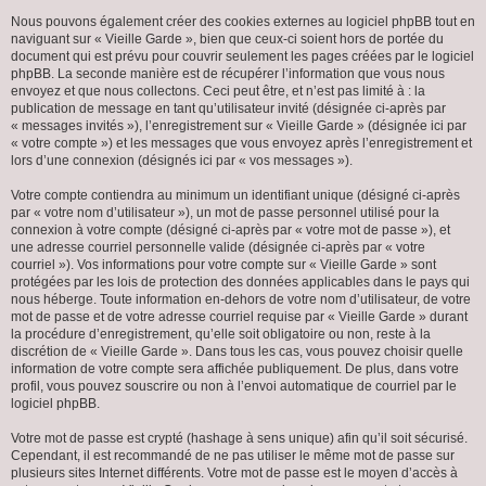
Nous pouvons également créer des cookies externes au logiciel phpBB tout en
naviguant sur « Vieille Garde », bien que ceux-ci soient hors de portée du
document qui est prévu pour couvrir seulement les pages créées par le logiciel
phpBB. La seconde manière est de récupérer l’information que vous nous
envoyez et que nous collectons. Ceci peut être, et n’est pas limité à : la
publication de message en tant qu’utilisateur invité (désignée ci-après par
« messages invités »), l’enregistrement sur « Vieille Garde » (désignée ici par
« votre compte ») et les messages que vous envoyez après l’enregistrement et
lors d’une connexion (désignés ici par « vos messages »).
Votre compte contiendra au minimum un identifiant unique (désigné ci-après
par « votre nom d’utilisateur »), un mot de passe personnel utilisé pour la
connexion à votre compte (désigné ci-après par « votre mot de passe »), et
une adresse courriel personnelle valide (désignée ci-après par « votre
courriel »). Vos informations pour votre compte sur « Vieille Garde » sont
protégées par les lois de protection des données applicables dans le pays qui
nous héberge. Toute information en-dehors de votre nom d’utilisateur, de votre
mot de passe et de votre adresse courriel requise par « Vieille Garde » durant
la procédure d’enregistrement, qu’elle soit obligatoire ou non, reste à la
discrétion de « Vieille Garde ». Dans tous les cas, vous pouvez choisir quelle
information de votre compte sera affichée publiquement. De plus, dans votre
profil, vous pouvez souscrire ou non à l’envoi automatique de courriel par le
logiciel phpBB.
Votre mot de passe est crypté (hashage à sens unique) afin qu’il soit sécurisé.
Cependant, il est recommandé de ne pas utiliser le même mot de passe sur
plusieurs sites Internet différents. Votre mot de passe est le moyen d’accès à