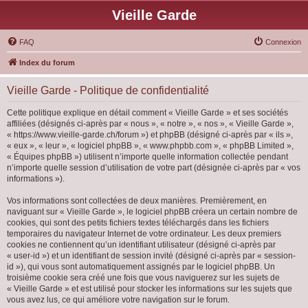
Vieille Garde
FAQ
Connexion
Index du forum
Vieille Garde - Politique de confidentialité
Cette politique explique en détail comment « Vieille Garde » et ses sociétés
affiliées (désignés ci-après par « nous », « notre », « nos », « Vieille Garde »,
« https://www.vieille-garde.ch/forum ») et phpBB (désigné ci-après par « ils »,
« eux », « leur », « logiciel phpBB », « www.phpbb.com », « phpBB Limited »,
« Équipes phpBB ») utilisent n’importe quelle information collectée pendant
n’importe quelle session d’utilisation de votre part (désignée ci-après par « vos
informations »).
Vos informations sont collectées de deux manières. Premièrement, en
naviguant sur « Vieille Garde », le logiciel phpBB créera un certain nombre de
cookies, qui sont des petits fichiers textes téléchargés dans les fichiers
temporaires du navigateur Internet de votre ordinateur. Les deux premiers
cookies ne contiennent qu’un identifiant utilisateur (désigné ci-après par
« user-id ») et un identifiant de session invité (désigné ci-après par « session-
id »), qui vous sont automatiquement assignés par le logiciel phpBB. Un
troisième cookie sera créé une fois que vous naviguerez sur les sujets de
« Vieille Garde » et est utilisé pour stocker les informations sur les sujets que
vous avez lus, ce qui améliore votre navigation sur le forum.