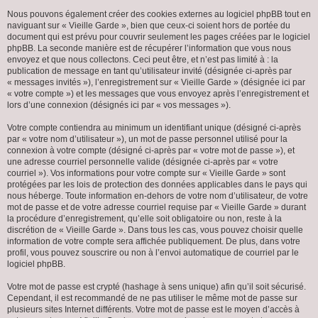
Nous pouvons également créer des cookies externes au logiciel phpBB tout en
naviguant sur « Vieille Garde », bien que ceux-ci soient hors de portée du
document qui est prévu pour couvrir seulement les pages créées par le logiciel
phpBB. La seconde manière est de récupérer l’information que vous nous
envoyez et que nous collectons. Ceci peut être, et n’est pas limité à : la
publication de message en tant qu’utilisateur invité (désignée ci-après par
« messages invités »), l’enregistrement sur « Vieille Garde » (désignée ici par
« votre compte ») et les messages que vous envoyez après l’enregistrement et
lors d’une connexion (désignés ici par « vos messages »).
Votre compte contiendra au minimum un identifiant unique (désigné ci-après
par « votre nom d’utilisateur »), un mot de passe personnel utilisé pour la
connexion à votre compte (désigné ci-après par « votre mot de passe »), et
une adresse courriel personnelle valide (désignée ci-après par « votre
courriel »). Vos informations pour votre compte sur « Vieille Garde » sont
protégées par les lois de protection des données applicables dans le pays qui
nous héberge. Toute information en-dehors de votre nom d’utilisateur, de votre
mot de passe et de votre adresse courriel requise par « Vieille Garde » durant
la procédure d’enregistrement, qu’elle soit obligatoire ou non, reste à la
discrétion de « Vieille Garde ». Dans tous les cas, vous pouvez choisir quelle
information de votre compte sera affichée publiquement. De plus, dans votre
profil, vous pouvez souscrire ou non à l’envoi automatique de courriel par le
logiciel phpBB.
Votre mot de passe est crypté (hashage à sens unique) afin qu’il soit sécurisé.
Cependant, il est recommandé de ne pas utiliser le même mot de passe sur
plusieurs sites Internet différents. Votre mot de passe est le moyen d’accès à