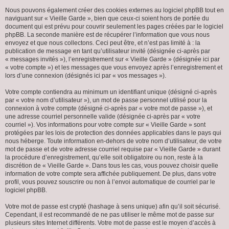
Nous pouvons également créer des cookies externes au logiciel phpBB tout en
naviguant sur « Vieille Garde », bien que ceux-ci soient hors de portée du
document qui est prévu pour couvrir seulement les pages créées par le logiciel
phpBB. La seconde manière est de récupérer l’information que vous nous
envoyez et que nous collectons. Ceci peut être, et n’est pas limité à : la
publication de message en tant qu’utilisateur invité (désignée ci-après par
« messages invités »), l’enregistrement sur « Vieille Garde » (désignée ici par
« votre compte ») et les messages que vous envoyez après l’enregistrement et
lors d’une connexion (désignés ici par « vos messages »).
Votre compte contiendra au minimum un identifiant unique (désigné ci-après
par « votre nom d’utilisateur »), un mot de passe personnel utilisé pour la
connexion à votre compte (désigné ci-après par « votre mot de passe »), et
une adresse courriel personnelle valide (désignée ci-après par « votre
courriel »). Vos informations pour votre compte sur « Vieille Garde » sont
protégées par les lois de protection des données applicables dans le pays qui
nous héberge. Toute information en-dehors de votre nom d’utilisateur, de votre
mot de passe et de votre adresse courriel requise par « Vieille Garde » durant
la procédure d’enregistrement, qu’elle soit obligatoire ou non, reste à la
discrétion de « Vieille Garde ». Dans tous les cas, vous pouvez choisir quelle
information de votre compte sera affichée publiquement. De plus, dans votre
profil, vous pouvez souscrire ou non à l’envoi automatique de courriel par le
logiciel phpBB.
Votre mot de passe est crypté (hashage à sens unique) afin qu’il soit sécurisé.
Cependant, il est recommandé de ne pas utiliser le même mot de passe sur
plusieurs sites Internet différents. Votre mot de passe est le moyen d’accès à