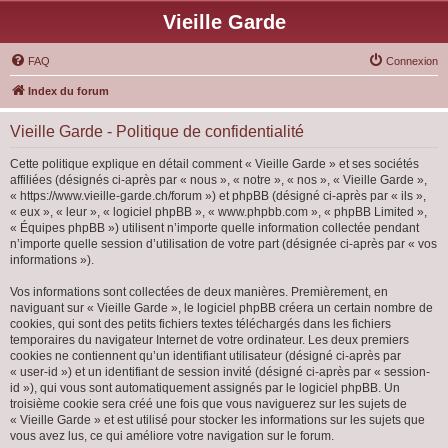
Vieille Garde
FAQ
Connexion
Index du forum
Vieille Garde - Politique de confidentialité
Cette politique explique en détail comment « Vieille Garde » et ses sociétés
affiliées (désignés ci-après par « nous », « notre », « nos », « Vieille Garde »,
« https://www.vieille-garde.ch/forum ») et phpBB (désigné ci-après par « ils »,
« eux », « leur », « logiciel phpBB », « www.phpbb.com », « phpBB Limited »,
« Équipes phpBB ») utilisent n’importe quelle information collectée pendant
n’importe quelle session d’utilisation de votre part (désignée ci-après par « vos
informations »).
Vos informations sont collectées de deux manières. Premièrement, en
naviguant sur « Vieille Garde », le logiciel phpBB créera un certain nombre de
cookies, qui sont des petits fichiers textes téléchargés dans les fichiers
temporaires du navigateur Internet de votre ordinateur. Les deux premiers
cookies ne contiennent qu’un identifiant utilisateur (désigné ci-après par
« user-id ») et un identifiant de session invité (désigné ci-après par « session-
id »), qui vous sont automatiquement assignés par le logiciel phpBB. Un
troisième cookie sera créé une fois que vous naviguerez sur les sujets de
« Vieille Garde » et est utilisé pour stocker les informations sur les sujets que
vous avez lus, ce qui améliore votre navigation sur le forum.