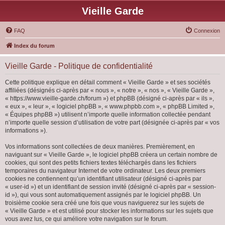
Vieille Garde
FAQ
Connexion
Index du forum
Vieille Garde - Politique de confidentialité
Cette politique explique en détail comment « Vieille Garde » et ses sociétés
affiliées (désignés ci-après par « nous », « notre », « nos », « Vieille Garde »,
« https://www.vieille-garde.ch/forum ») et phpBB (désigné ci-après par « ils »,
« eux », « leur », « logiciel phpBB », « www.phpbb.com », « phpBB Limited »,
« Équipes phpBB ») utilisent n’importe quelle information collectée pendant
n’importe quelle session d’utilisation de votre part (désignée ci-après par « vos
informations »).
Vos informations sont collectées de deux manières. Premièrement, en
naviguant sur « Vieille Garde », le logiciel phpBB créera un certain nombre de
cookies, qui sont des petits fichiers textes téléchargés dans les fichiers
temporaires du navigateur Internet de votre ordinateur. Les deux premiers
cookies ne contiennent qu’un identifiant utilisateur (désigné ci-après par
« user-id ») et un identifiant de session invité (désigné ci-après par « session-
id »), qui vous sont automatiquement assignés par le logiciel phpBB. Un
troisième cookie sera créé une fois que vous naviguerez sur les sujets de
« Vieille Garde » et est utilisé pour stocker les informations sur les sujets que
vous avez lus, ce qui améliore votre navigation sur le forum.