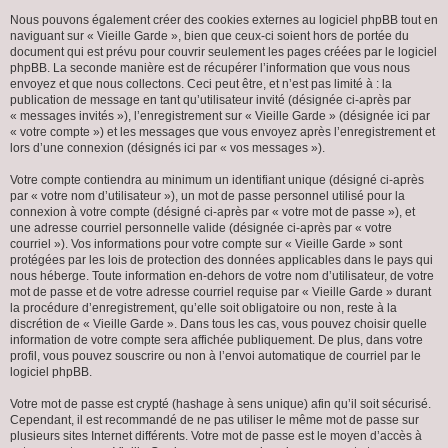
Nous pouvons également créer des cookies externes au logiciel phpBB tout en
naviguant sur « Vieille Garde », bien que ceux-ci soient hors de portée du
document qui est prévu pour couvrir seulement les pages créées par le logiciel
phpBB. La seconde manière est de récupérer l’information que vous nous
envoyez et que nous collectons. Ceci peut être, et n’est pas limité à : la
publication de message en tant qu’utilisateur invité (désignée ci-après par
« messages invités »), l’enregistrement sur « Vieille Garde » (désignée ici par
« votre compte ») et les messages que vous envoyez après l’enregistrement et
lors d’une connexion (désignés ici par « vos messages »).
Votre compte contiendra au minimum un identifiant unique (désigné ci-après
par « votre nom d’utilisateur »), un mot de passe personnel utilisé pour la
connexion à votre compte (désigné ci-après par « votre mot de passe »), et
une adresse courriel personnelle valide (désignée ci-après par « votre
courriel »). Vos informations pour votre compte sur « Vieille Garde » sont
protégées par les lois de protection des données applicables dans le pays qui
nous héberge. Toute information en-dehors de votre nom d’utilisateur, de votre
mot de passe et de votre adresse courriel requise par « Vieille Garde » durant
la procédure d’enregistrement, qu’elle soit obligatoire ou non, reste à la
discrétion de « Vieille Garde ». Dans tous les cas, vous pouvez choisir quelle
information de votre compte sera affichée publiquement. De plus, dans votre
profil, vous pouvez souscrire ou non à l’envoi automatique de courriel par le
logiciel phpBB.
Votre mot de passe est crypté (hashage à sens unique) afin qu’il soit sécurisé.
Cependant, il est recommandé de ne pas utiliser le même mot de passe sur
plusieurs sites Internet différents. Votre mot de passe est le moyen d’accès à