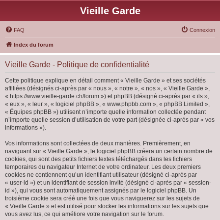
Vieille Garde
FAQ
Connexion
Index du forum
Vieille Garde - Politique de confidentialité
Cette politique explique en détail comment « Vieille Garde » et ses sociétés
affiliées (désignés ci-après par « nous », « notre », « nos », « Vieille Garde »,
« https://www.vieille-garde.ch/forum ») et phpBB (désigné ci-après par « ils »,
« eux », « leur », « logiciel phpBB », « www.phpbb.com », « phpBB Limited »,
« Équipes phpBB ») utilisent n’importe quelle information collectée pendant
n’importe quelle session d’utilisation de votre part (désignée ci-après par « vos
informations »).
Vos informations sont collectées de deux manières. Premièrement, en
naviguant sur « Vieille Garde », le logiciel phpBB créera un certain nombre de
cookies, qui sont des petits fichiers textes téléchargés dans les fichiers
temporaires du navigateur Internet de votre ordinateur. Les deux premiers
cookies ne contiennent qu’un identifiant utilisateur (désigné ci-après par
« user-id ») et un identifiant de session invité (désigné ci-après par « session-
id »), qui vous sont automatiquement assignés par le logiciel phpBB. Un
troisième cookie sera créé une fois que vous naviguerez sur les sujets de
« Vieille Garde » et est utilisé pour stocker les informations sur les sujets que
vous avez lus, ce qui améliore votre navigation sur le forum.