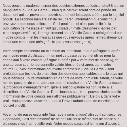
Nous pouvons également créer des cookies externes au logiciel phpBB tout en
naviguant sur « Vieille Garde », bien que ceux-ci soient hors de portée du
document qui est prévu pour couvrir seulement les pages créées par le logiciel
phpBB. La seconde manière est de récupérer l’information que vous nous
envoyez et que nous collectons. Ceci peut être, et n’est pas limité à : la
publication de message en tant qu’utilisateur invité (désignée ci-après par
« messages invités »), l’enregistrement sur « Vieille Garde » (désignée ici par
« votre compte ») et les messages que vous envoyez après l’enregistrement et
lors d’une connexion (désignés ici par « vos messages »).
Votre compte contiendra au minimum un identifiant unique (désigné ci-après
par « votre nom d’utilisateur »), un mot de passe personnel utilisé pour la
connexion à votre compte (désigné ci-après par « votre mot de passe »), et
une adresse courriel personnelle valide (désignée ci-après par « votre
courriel »). Vos informations pour votre compte sur « Vieille Garde » sont
protégées par les lois de protection des données applicables dans le pays qui
nous héberge. Toute information en-dehors de votre nom d’utilisateur, de votre
mot de passe et de votre adresse courriel requise par « Vieille Garde » durant
la procédure d’enregistrement, qu’elle soit obligatoire ou non, reste à la
discrétion de « Vieille Garde ». Dans tous les cas, vous pouvez choisir quelle
information de votre compte sera affichée publiquement. De plus, dans votre
profil, vous pouvez souscrire ou non à l’envoi automatique de courriel par le
logiciel phpBB.
Votre mot de passe est crypté (hashage à sens unique) afin qu’il soit sécurisé.
Cependant, il est recommandé de ne pas utiliser le même mot de passe sur
plusieurs sites Internet différents. Votre mot de passe est le moyen d’accès à