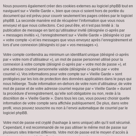
Nous pouvons également créer des cookies externes au logiciel phpBB tout en
naviguant sur « Vieille Garde », bien que ceux-ci soient hors de portée du
document qui est prévu pour couvrir seulement les pages créées par le logiciel
phpBB. La seconde manière est de récupérer l’information que vous nous
envoyez et que nous collectons. Ceci peut être, et n’est pas limité à : la
publication de message en tant qu’utilisateur invité (désignée ci-après par
« messages invités »), l’enregistrement sur « Vieille Garde » (désignée ici par
« votre compte ») et les messages que vous envoyez après l’enregistrement et
lors d’une connexion (désignés ici par « vos messages »).
Votre compte contiendra au minimum un identifiant unique (désigné ci-après
par « votre nom d’utilisateur »), un mot de passe personnel utilisé pour la
connexion à votre compte (désigné ci-après par « votre mot de passe »), et
une adresse courriel personnelle valide (désignée ci-après par « votre
courriel »). Vos informations pour votre compte sur « Vieille Garde » sont
protégées par les lois de protection des données applicables dans le pays qui
nous héberge. Toute information en-dehors de votre nom d’utilisateur, de votre
mot de passe et de votre adresse courriel requise par « Vieille Garde » durant
la procédure d’enregistrement, qu’elle soit obligatoire ou non, reste à la
discrétion de « Vieille Garde ». Dans tous les cas, vous pouvez choisir quelle
information de votre compte sera affichée publiquement. De plus, dans votre
profil, vous pouvez souscrire ou non à l’envoi automatique de courriel par le
logiciel phpBB.
Votre mot de passe est crypté (hashage à sens unique) afin qu’il soit sécurisé.
Cependant, il est recommandé de ne pas utiliser le même mot de passe sur
plusieurs sites Internet différents. Votre mot de passe est le moyen d’accès à