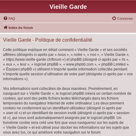
Vieille Garde
FAQ
Connexion
Index du forum
Vieille Garde - Politique de confidentialité
Cette politique explique en détail comment « Vieille Garde » et ses sociétés
affiliées (désignés ci-après par « nous », « notre », « nos », « Vieille Garde »,
« https://www.vieille-garde.ch/forum ») et phpBB (désigné ci-après par « ils »,
« eux », « leur », « logiciel phpBB », « www.phpbb.com », « phpBB Limited »,
« Équipes phpBB ») utilisent n’importe quelle information collectée pendant
n’importe quelle session d’utilisation de votre part (désignée ci-après par « vos
informations »).
Vos informations sont collectées de deux manières. Premièrement, en
naviguant sur « Vieille Garde », le logiciel phpBB créera un certain nombre de
cookies, qui sont des petits fichiers textes téléchargés dans les fichiers
temporaires du navigateur Internet de votre ordinateur. Les deux premiers
cookies ne contiennent qu’un identifiant utilisateur (désigné ci-après par
« user-id ») et un identifiant de session invité (désigné ci-après par « session-
id »), qui vous sont automatiquement assignés par le logiciel phpBB. Un
troisième cookie sera créé une fois que vous naviguerez sur les sujets de
« Vieille Garde » et est utilisé pour stocker les informations sur les sujets que
vous avez lus, ce qui améliore votre navigation sur le forum.