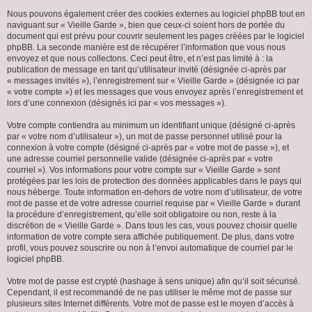
Nous pouvons également créer des cookies externes au logiciel phpBB tout en
naviguant sur « Vieille Garde », bien que ceux-ci soient hors de portée du
document qui est prévu pour couvrir seulement les pages créées par le logiciel
phpBB. La seconde manière est de récupérer l’information que vous nous
envoyez et que nous collectons. Ceci peut être, et n’est pas limité à : la
publication de message en tant qu’utilisateur invité (désignée ci-après par
« messages invités »), l’enregistrement sur « Vieille Garde » (désignée ici par
« votre compte ») et les messages que vous envoyez après l’enregistrement et
lors d’une connexion (désignés ici par « vos messages »).
Votre compte contiendra au minimum un identifiant unique (désigné ci-après
par « votre nom d’utilisateur »), un mot de passe personnel utilisé pour la
connexion à votre compte (désigné ci-après par « votre mot de passe »), et
une adresse courriel personnelle valide (désignée ci-après par « votre
courriel »). Vos informations pour votre compte sur « Vieille Garde » sont
protégées par les lois de protection des données applicables dans le pays qui
nous héberge. Toute information en-dehors de votre nom d’utilisateur, de votre
mot de passe et de votre adresse courriel requise par « Vieille Garde » durant
la procédure d’enregistrement, qu’elle soit obligatoire ou non, reste à la
discrétion de « Vieille Garde ». Dans tous les cas, vous pouvez choisir quelle
information de votre compte sera affichée publiquement. De plus, dans votre
profil, vous pouvez souscrire ou non à l’envoi automatique de courriel par le
logiciel phpBB.
Votre mot de passe est crypté (hashage à sens unique) afin qu’il soit sécurisé.
Cependant, il est recommandé de ne pas utiliser le même mot de passe sur
plusieurs sites Internet différents. Votre mot de passe est le moyen d’accès à