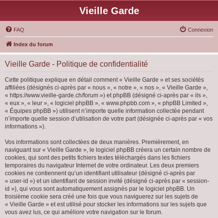
Vieille Garde
FAQ
Connexion
Index du forum
Vieille Garde - Politique de confidentialité
Cette politique explique en détail comment « Vieille Garde » et ses sociétés
affiliées (désignés ci-après par « nous », « notre », « nos », « Vieille Garde »,
« https://www.vieille-garde.ch/forum ») et phpBB (désigné ci-après par « ils »,
« eux », « leur », « logiciel phpBB », « www.phpbb.com », « phpBB Limited »,
« Équipes phpBB ») utilisent n’importe quelle information collectée pendant
n’importe quelle session d’utilisation de votre part (désignée ci-après par « vos
informations »).
Vos informations sont collectées de deux manières. Premièrement, en
naviguant sur « Vieille Garde », le logiciel phpBB créera un certain nombre de
cookies, qui sont des petits fichiers textes téléchargés dans les fichiers
temporaires du navigateur Internet de votre ordinateur. Les deux premiers
cookies ne contiennent qu’un identifiant utilisateur (désigné ci-après par
« user-id ») et un identifiant de session invité (désigné ci-après par « session-
id »), qui vous sont automatiquement assignés par le logiciel phpBB. Un
troisième cookie sera créé une fois que vous naviguerez sur les sujets de
« Vieille Garde » et est utilisé pour stocker les informations sur les sujets que
vous avez lus, ce qui améliore votre navigation sur le forum.