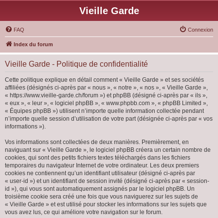
Vieille Garde
FAQ
Connexion
Index du forum
Vieille Garde - Politique de confidentialité
Cette politique explique en détail comment « Vieille Garde » et ses sociétés
affiliées (désignés ci-après par « nous », « notre », « nos », « Vieille Garde »,
« https://www.vieille-garde.ch/forum ») et phpBB (désigné ci-après par « ils »,
« eux », « leur », « logiciel phpBB », « www.phpbb.com », « phpBB Limited »,
« Équipes phpBB ») utilisent n’importe quelle information collectée pendant
n’importe quelle session d’utilisation de votre part (désignée ci-après par « vos
informations »).
Vos informations sont collectées de deux manières. Premièrement, en
naviguant sur « Vieille Garde », le logiciel phpBB créera un certain nombre de
cookies, qui sont des petits fichiers textes téléchargés dans les fichiers
temporaires du navigateur Internet de votre ordinateur. Les deux premiers
cookies ne contiennent qu’un identifiant utilisateur (désigné ci-après par
« user-id ») et un identifiant de session invité (désigné ci-après par « session-
id »), qui vous sont automatiquement assignés par le logiciel phpBB. Un
troisième cookie sera créé une fois que vous naviguerez sur les sujets de
« Vieille Garde » et est utilisé pour stocker les informations sur les sujets que
vous avez lus, ce qui améliore votre navigation sur le forum.