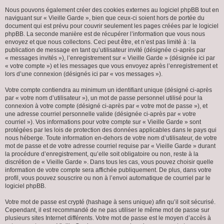
Nous pouvons également créer des cookies externes au logiciel phpBB tout en
naviguant sur « Vieille Garde », bien que ceux-ci soient hors de portée du
document qui est prévu pour couvrir seulement les pages créées par le logiciel
phpBB. La seconde manière est de récupérer l’information que vous nous
envoyez et que nous collectons. Ceci peut être, et n’est pas limité à : la
publication de message en tant qu’utilisateur invité (désignée ci-après par
« messages invités »), l’enregistrement sur « Vieille Garde » (désignée ici par
« votre compte ») et les messages que vous envoyez après l’enregistrement et
lors d’une connexion (désignés ici par « vos messages »).
Votre compte contiendra au minimum un identifiant unique (désigné ci-après
par « votre nom d’utilisateur »), un mot de passe personnel utilisé pour la
connexion à votre compte (désigné ci-après par « votre mot de passe »), et
une adresse courriel personnelle valide (désignée ci-après par « votre
courriel »). Vos informations pour votre compte sur « Vieille Garde » sont
protégées par les lois de protection des données applicables dans le pays qui
nous héberge. Toute information en-dehors de votre nom d’utilisateur, de votre
mot de passe et de votre adresse courriel requise par « Vieille Garde » durant
la procédure d’enregistrement, qu’elle soit obligatoire ou non, reste à la
discrétion de « Vieille Garde ». Dans tous les cas, vous pouvez choisir quelle
information de votre compte sera affichée publiquement. De plus, dans votre
profil, vous pouvez souscrire ou non à l’envoi automatique de courriel par le
logiciel phpBB.
Votre mot de passe est crypté (hashage à sens unique) afin qu’il soit sécurisé.
Cependant, il est recommandé de ne pas utiliser le même mot de passe sur
plusieurs sites Internet différents. Votre mot de passe est le moyen d’accès à