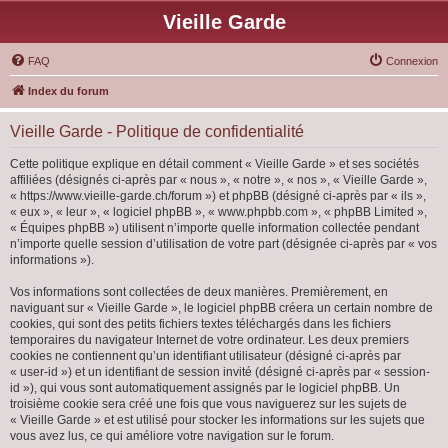
Vieille Garde
FAQ
Connexion
Index du forum
Vieille Garde - Politique de confidentialité
Cette politique explique en détail comment « Vieille Garde » et ses sociétés
affiliées (désignés ci-après par « nous », « notre », « nos », « Vieille Garde »,
« https://www.vieille-garde.ch/forum ») et phpBB (désigné ci-après par « ils »,
« eux », « leur », « logiciel phpBB », « www.phpbb.com », « phpBB Limited »,
« Équipes phpBB ») utilisent n’importe quelle information collectée pendant
n’importe quelle session d’utilisation de votre part (désignée ci-après par « vos
informations »).
Vos informations sont collectées de deux manières. Premièrement, en
naviguant sur « Vieille Garde », le logiciel phpBB créera un certain nombre de
cookies, qui sont des petits fichiers textes téléchargés dans les fichiers
temporaires du navigateur Internet de votre ordinateur. Les deux premiers
cookies ne contiennent qu’un identifiant utilisateur (désigné ci-après par
« user-id ») et un identifiant de session invité (désigné ci-après par « session-
id »), qui vous sont automatiquement assignés par le logiciel phpBB. Un
troisième cookie sera créé une fois que vous naviguerez sur les sujets de
« Vieille Garde » et est utilisé pour stocker les informations sur les sujets que
vous avez lus, ce qui améliore votre navigation sur le forum.