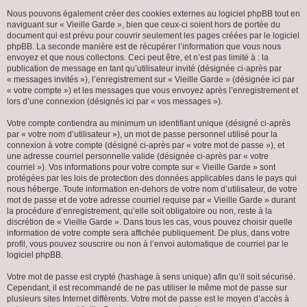
Nous pouvons également créer des cookies externes au logiciel phpBB tout en
naviguant sur « Vieille Garde », bien que ceux-ci soient hors de portée du
document qui est prévu pour couvrir seulement les pages créées par le logiciel
phpBB. La seconde manière est de récupérer l’information que vous nous
envoyez et que nous collectons. Ceci peut être, et n’est pas limité à : la
publication de message en tant qu’utilisateur invité (désignée ci-après par
« messages invités »), l’enregistrement sur « Vieille Garde » (désignée ici par
« votre compte ») et les messages que vous envoyez après l’enregistrement et
lors d’une connexion (désignés ici par « vos messages »).
Votre compte contiendra au minimum un identifiant unique (désigné ci-après
par « votre nom d’utilisateur »), un mot de passe personnel utilisé pour la
connexion à votre compte (désigné ci-après par « votre mot de passe »), et
une adresse courriel personnelle valide (désignée ci-après par « votre
courriel »). Vos informations pour votre compte sur « Vieille Garde » sont
protégées par les lois de protection des données applicables dans le pays qui
nous héberge. Toute information en-dehors de votre nom d’utilisateur, de votre
mot de passe et de votre adresse courriel requise par « Vieille Garde » durant
la procédure d’enregistrement, qu’elle soit obligatoire ou non, reste à la
discrétion de « Vieille Garde ». Dans tous les cas, vous pouvez choisir quelle
information de votre compte sera affichée publiquement. De plus, dans votre
profil, vous pouvez souscrire ou non à l’envoi automatique de courriel par le
logiciel phpBB.
Votre mot de passe est crypté (hashage à sens unique) afin qu’il soit sécurisé.
Cependant, il est recommandé de ne pas utiliser le même mot de passe sur
plusieurs sites Internet différents. Votre mot de passe est le moyen d’accès à