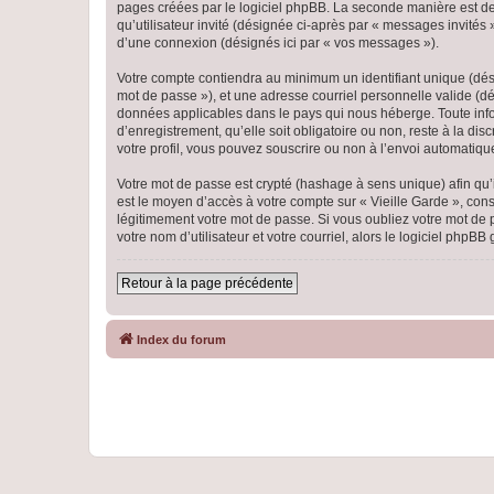
pages créées par le logiciel phpBB. La seconde manière est de r
qu’utilisateur invité (désignée ci-après par « messages invités
d’une connexion (désignés ici par « vos messages »).
Votre compte contiendra au minimum un identifiant unique (dési
mot de passe »), et une adresse courriel personnelle valide (dés
données applicables dans le pays qui nous héberge. Toute infor
d’enregistrement, qu’elle soit obligatoire ou non, reste à la di
votre profil, vous pouvez souscrire ou non à l’envoi automatique
Votre mot de passe est crypté (hashage à sens unique) afin qu’i
est le moyen d’accès à votre compte sur « Vieille Garde », co
légitimement votre mot de passe. Si vous oubliez votre mot de 
votre nom d’utilisateur et votre courriel, alors le logiciel ph
Retour à la page précédente
Index du forum