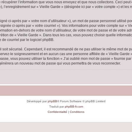
écupérer l’information que vous nous envoyez et que nous collectons. Ceci peut êtr
 »), l’enregistrement sur « Vieille Garde » (désignée ici par « votre compte ») et l
gné ci-après par « votre nom d’utilisateur »), un mot de passe personnel utilisé po
ignée ci-après par « votre courriel »). Vos informations pour votre compte sur « Vi
mation en-dehors de votre nom d’utilisateur, de votre mot de passe et de votre adr
scrétion de « Vieille Garde ». Dans tous les cas, vous pouvez choisir quelle inform
 de courriel par le logiciel phpBB.
l soit sécurisé. Cependant, il est recommandé de ne pas utiliser le même mot de pas
nservez-le soigneusement et en aucun cas une personne affiliée de « Vieille Garde
passe, vous pouvez utiliser la fonction « J’ai oublié mon mot de passe » fournie p
pBB générera un nouveau mot de passe qui vous permettra de vous reconnecter.
Développé par
phpBB
® Forum Software © phpBB Limited
Traduit par
phpBB-fr.com
Confidentialité
|
Conditions