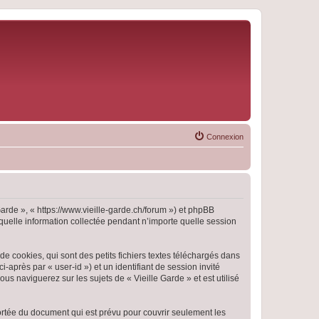
Connexion
 Garde », « https://www.vieille-garde.ch/forum ») et phpBB
 quelle information collectée pendant n’importe quelle session
e cookies, qui sont des petits fichiers textes téléchargés dans
i-après par « user-id ») et un identifiant de session invité
s naviguerez sur les sujets de « Vieille Garde » et est utilisé
ortée du document qui est prévu pour couvrir seulement les