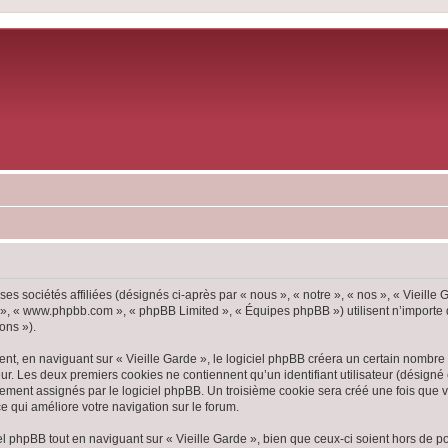
ses sociétés affiliées (désignés ci-après par « nous », « notre », « nos », « Vieille
pBB », « www.phpbb.com », « phpBB Limited », « Équipes phpBB ») utilisent n’importe
ons »).
, en naviguant sur « Vieille Garde », le logiciel phpBB créera un certain nombre d
ur. Les deux premiers cookies ne contiennent qu’un identifiant utilisateur (désigné c
ement assignés par le logiciel phpBB. Un troisième cookie sera créé une fois que vou
ce qui améliore votre navigation sur le forum.
 phpBB tout en naviguant sur « Vieille Garde », bien que ceux-ci soient hors de p