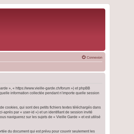
Connexion
 Garde », « https://www.vieille-garde.ch/forum ») et phpBB
 quelle information collectée pendant n’importe quelle session
e cookies, qui sont des petits fichiers textes téléchargés dans
i-après par « user-id ») et un identifiant de session invité
s naviguerez sur les sujets de « Vieille Garde » et est utilisé
ortée du document qui est prévu pour couvrir seulement les