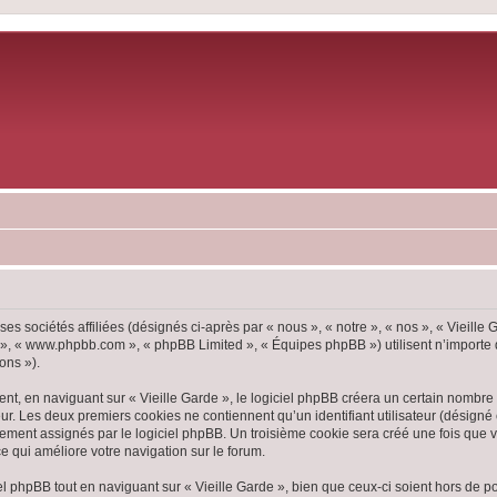
ses sociétés affiliées (désignés ci-après par « nous », « notre », « nos », « Vieille
pBB », « www.phpbb.com », « phpBB Limited », « Équipes phpBB ») utilisent n’importe
ons »).
, en naviguant sur « Vieille Garde », le logiciel phpBB créera un certain nombre d
ur. Les deux premiers cookies ne contiennent qu’un identifiant utilisateur (désigné c
ement assignés par le logiciel phpBB. Un troisième cookie sera créé une fois que vou
ce qui améliore votre navigation sur le forum.
 phpBB tout en naviguant sur « Vieille Garde », bien que ceux-ci soient hors de p