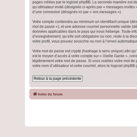
pages créées par le logiciel phpBB. La seconde manière est de r
qu’utilisateur invité (désignée ci-après par « messages invités
d’une connexion (désignés ici par « vos messages »).
Votre compte contiendra au minimum un identifiant unique (dési
mot de passe »), et une adresse courriel personnelle valide (dés
données applicables dans le pays qui nous héberge. Toute infor
d’enregistrement, qu’elle soit obligatoire ou non, reste à la di
votre profil, vous pouvez souscrire ou non à l’envoi automatique
Votre mot de passe est crypté (hashage à sens unique) afin qu’i
est le moyen d’accès à votre compte sur « Vieille Garde », co
légitimement votre mot de passe. Si vous oubliez votre mot de 
votre nom d’utilisateur et votre courriel, alors le logiciel ph
Retour à la page précédente
Index du forum