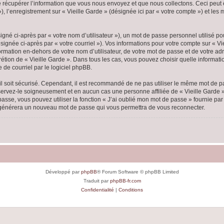
écupérer l’information que vous nous envoyez et que nous collectons. Ceci peut êtr
 »), l’enregistrement sur « Vieille Garde » (désignée ici par « votre compte ») et l
gné ci-après par « votre nom d’utilisateur »), un mot de passe personnel utilisé po
ignée ci-après par « votre courriel »). Vos informations pour votre compte sur « Vi
mation en-dehors de votre nom d’utilisateur, de votre mot de passe et de votre adr
scrétion de « Vieille Garde ». Dans tous les cas, vous pouvez choisir quelle inform
 de courriel par le logiciel phpBB.
l soit sécurisé. Cependant, il est recommandé de ne pas utiliser le même mot de pas
nservez-le soigneusement et en aucun cas une personne affiliée de « Vieille Garde
passe, vous pouvez utiliser la fonction « J’ai oublié mon mot de passe » fournie p
pBB générera un nouveau mot de passe qui vous permettra de vous reconnecter.
Développé par
phpBB
® Forum Software © phpBB Limited
Traduit par
phpBB-fr.com
Confidentialité
|
Conditions