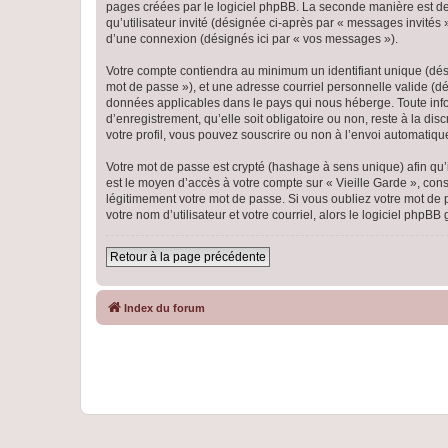
pages créées par le logiciel phpBB. La seconde manière est de r
qu’utilisateur invité (désignée ci-après par « messages invités
d’une connexion (désignés ici par « vos messages »).
Votre compte contiendra au minimum un identifiant unique (dési
mot de passe »), et une adresse courriel personnelle valide (dés
données applicables dans le pays qui nous héberge. Toute infor
d’enregistrement, qu’elle soit obligatoire ou non, reste à la di
votre profil, vous pouvez souscrire ou non à l’envoi automatique
Votre mot de passe est crypté (hashage à sens unique) afin qu’i
est le moyen d’accès à votre compte sur « Vieille Garde », co
légitimement votre mot de passe. Si vous oubliez votre mot de 
votre nom d’utilisateur et votre courriel, alors le logiciel ph
Retour à la page précédente
Index du forum