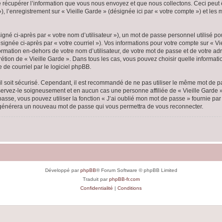
écupérer l’information que vous nous envoyez et que nous collectons. Ceci peut êtr
 »), l’enregistrement sur « Vieille Garde » (désignée ici par « votre compte ») et l
gné ci-après par « votre nom d’utilisateur »), un mot de passe personnel utilisé po
ignée ci-après par « votre courriel »). Vos informations pour votre compte sur « Vi
mation en-dehors de votre nom d’utilisateur, de votre mot de passe et de votre adr
scrétion de « Vieille Garde ». Dans tous les cas, vous pouvez choisir quelle inform
 de courriel par le logiciel phpBB.
l soit sécurisé. Cependant, il est recommandé de ne pas utiliser le même mot de pas
nservez-le soigneusement et en aucun cas une personne affiliée de « Vieille Garde
passe, vous pouvez utiliser la fonction « J’ai oublié mon mot de passe » fournie p
pBB générera un nouveau mot de passe qui vous permettra de vous reconnecter.
Développé par
phpBB
® Forum Software © phpBB Limited
Traduit par
phpBB-fr.com
Confidentialité
|
Conditions