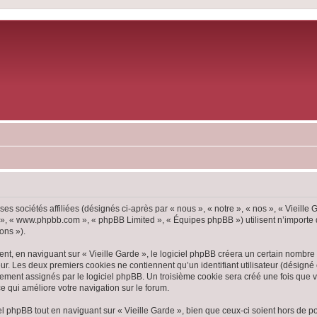
ses sociétés affiliées (désignés ci-après par « nous », « notre », « nos », « Vieille
pBB », « www.phpbb.com », « phpBB Limited », « Équipes phpBB ») utilisent n’importe
ons »).
, en naviguant sur « Vieille Garde », le logiciel phpBB créera un certain nombre d
ur. Les deux premiers cookies ne contiennent qu’un identifiant utilisateur (désigné c
ement assignés par le logiciel phpBB. Un troisième cookie sera créé une fois que vou
ce qui améliore votre navigation sur le forum.
 phpBB tout en naviguant sur « Vieille Garde », bien que ceux-ci soient hors de p