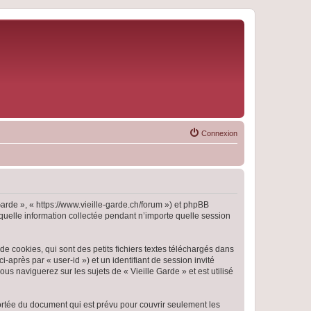
Connexion
 Garde », « https://www.vieille-garde.ch/forum ») et phpBB
 quelle information collectée pendant n’importe quelle session
e cookies, qui sont des petits fichiers textes téléchargés dans
i-après par « user-id ») et un identifiant de session invité
s naviguerez sur les sujets de « Vieille Garde » et est utilisé
ortée du document qui est prévu pour couvrir seulement les