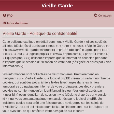
Vieille Garde
FAQ
Connexion
Index du forum
Vieille Garde - Politique de confidentialité
Cette politique explique en détail comment « Vieille Garde » et ses sociétés
affiliées (désignés ci-après par « nous », « notre », « nos », « Vieille Garde »,
« https://www.vieille-garde.ch/forum ») et phpBB (désigné ci-après par « ils »,
« eux », « leur », « logiciel phpBB », « www.phpbb.com », « phpBB Limited »,
« Équipes phpBB ») utilisent n’importe quelle information collectée pendant
n’importe quelle session d’utilisation de votre part (désignée ci-après par « vos
informations »).
Vos informations sont collectées de deux manières. Premièrement, en
naviguant sur « Vieille Garde », le logiciel phpBB créera un certain nombre de
cookies, qui sont des petits fichiers textes téléchargés dans les fichiers
temporaires du navigateur Internet de votre ordinateur. Les deux premiers
cookies ne contiennent qu’un identifiant utilisateur (désigné ci-après par
« user-id ») et un identifiant de session invité (désigné ci-après par « session-
id »), qui vous sont automatiquement assignés par le logiciel phpBB. Un
troisième cookie sera créé une fois que vous naviguerez sur les sujets de
« Vieille Garde » et est utilisé pour stocker les informations sur les sujets que
vous avez lus, ce qui améliore votre navigation sur le forum.