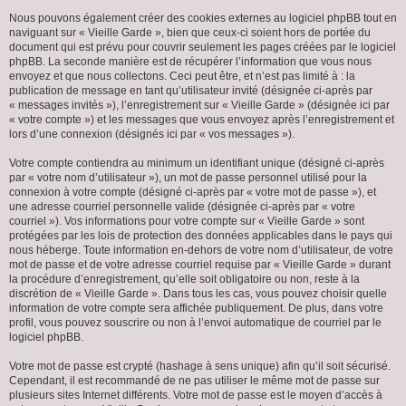
Nous pouvons également créer des cookies externes au logiciel phpBB tout en
naviguant sur « Vieille Garde », bien que ceux-ci soient hors de portée du
document qui est prévu pour couvrir seulement les pages créées par le logiciel
phpBB. La seconde manière est de récupérer l’information que vous nous
envoyez et que nous collectons. Ceci peut être, et n’est pas limité à : la
publication de message en tant qu’utilisateur invité (désignée ci-après par
« messages invités »), l’enregistrement sur « Vieille Garde » (désignée ici par
« votre compte ») et les messages que vous envoyez après l’enregistrement et
lors d’une connexion (désignés ici par « vos messages »).
Votre compte contiendra au minimum un identifiant unique (désigné ci-après
par « votre nom d’utilisateur »), un mot de passe personnel utilisé pour la
connexion à votre compte (désigné ci-après par « votre mot de passe »), et
une adresse courriel personnelle valide (désignée ci-après par « votre
courriel »). Vos informations pour votre compte sur « Vieille Garde » sont
protégées par les lois de protection des données applicables dans le pays qui
nous héberge. Toute information en-dehors de votre nom d’utilisateur, de votre
mot de passe et de votre adresse courriel requise par « Vieille Garde » durant
la procédure d’enregistrement, qu’elle soit obligatoire ou non, reste à la
discrétion de « Vieille Garde ». Dans tous les cas, vous pouvez choisir quelle
information de votre compte sera affichée publiquement. De plus, dans votre
profil, vous pouvez souscrire ou non à l’envoi automatique de courriel par le
logiciel phpBB.
Votre mot de passe est crypté (hashage à sens unique) afin qu’il soit sécurisé.
Cependant, il est recommandé de ne pas utiliser le même mot de passe sur
plusieurs sites Internet différents. Votre mot de passe est le moyen d’accès à