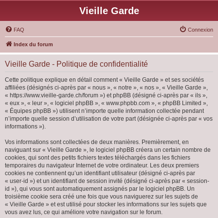
Vieille Garde
FAQ
Connexion
Index du forum
Vieille Garde - Politique de confidentialité
Cette politique explique en détail comment « Vieille Garde » et ses sociétés
affiliées (désignés ci-après par « nous », « notre », « nos », « Vieille Garde »,
« https://www.vieille-garde.ch/forum ») et phpBB (désigné ci-après par « ils »,
« eux », « leur », « logiciel phpBB », « www.phpbb.com », « phpBB Limited »,
« Équipes phpBB ») utilisent n’importe quelle information collectée pendant
n’importe quelle session d’utilisation de votre part (désignée ci-après par « vos
informations »).
Vos informations sont collectées de deux manières. Premièrement, en
naviguant sur « Vieille Garde », le logiciel phpBB créera un certain nombre de
cookies, qui sont des petits fichiers textes téléchargés dans les fichiers
temporaires du navigateur Internet de votre ordinateur. Les deux premiers
cookies ne contiennent qu’un identifiant utilisateur (désigné ci-après par
« user-id ») et un identifiant de session invité (désigné ci-après par « session-
id »), qui vous sont automatiquement assignés par le logiciel phpBB. Un
troisième cookie sera créé une fois que vous naviguerez sur les sujets de
« Vieille Garde » et est utilisé pour stocker les informations sur les sujets que
vous avez lus, ce qui améliore votre navigation sur le forum.