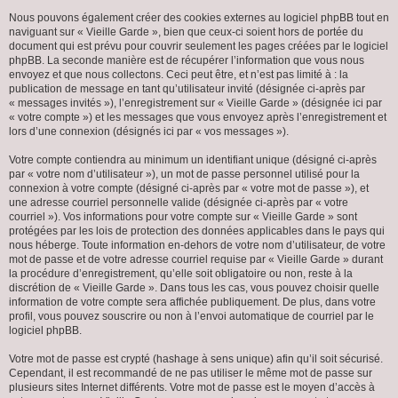
Nous pouvons également créer des cookies externes au logiciel phpBB tout en
naviguant sur « Vieille Garde », bien que ceux-ci soient hors de portée du
document qui est prévu pour couvrir seulement les pages créées par le logiciel
phpBB. La seconde manière est de récupérer l’information que vous nous
envoyez et que nous collectons. Ceci peut être, et n’est pas limité à : la
publication de message en tant qu’utilisateur invité (désignée ci-après par
« messages invités »), l’enregistrement sur « Vieille Garde » (désignée ici par
« votre compte ») et les messages que vous envoyez après l’enregistrement et
lors d’une connexion (désignés ici par « vos messages »).
Votre compte contiendra au minimum un identifiant unique (désigné ci-après
par « votre nom d’utilisateur »), un mot de passe personnel utilisé pour la
connexion à votre compte (désigné ci-après par « votre mot de passe »), et
une adresse courriel personnelle valide (désignée ci-après par « votre
courriel »). Vos informations pour votre compte sur « Vieille Garde » sont
protégées par les lois de protection des données applicables dans le pays qui
nous héberge. Toute information en-dehors de votre nom d’utilisateur, de votre
mot de passe et de votre adresse courriel requise par « Vieille Garde » durant
la procédure d’enregistrement, qu’elle soit obligatoire ou non, reste à la
discrétion de « Vieille Garde ». Dans tous les cas, vous pouvez choisir quelle
information de votre compte sera affichée publiquement. De plus, dans votre
profil, vous pouvez souscrire ou non à l’envoi automatique de courriel par le
logiciel phpBB.
Votre mot de passe est crypté (hashage à sens unique) afin qu’il soit sécurisé.
Cependant, il est recommandé de ne pas utiliser le même mot de passe sur
plusieurs sites Internet différents. Votre mot de passe est le moyen d’accès à