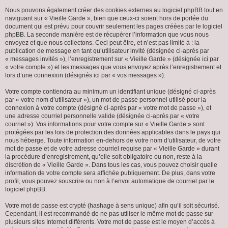
Nous pouvons également créer des cookies externes au logiciel phpBB tout en
naviguant sur « Vieille Garde », bien que ceux-ci soient hors de portée du
document qui est prévu pour couvrir seulement les pages créées par le logiciel
phpBB. La seconde manière est de récupérer l’information que vous nous
envoyez et que nous collectons. Ceci peut être, et n’est pas limité à : la
publication de message en tant qu’utilisateur invité (désignée ci-après par
« messages invités »), l’enregistrement sur « Vieille Garde » (désignée ici par
« votre compte ») et les messages que vous envoyez après l’enregistrement et
lors d’une connexion (désignés ici par « vos messages »).
Votre compte contiendra au minimum un identifiant unique (désigné ci-après
par « votre nom d’utilisateur »), un mot de passe personnel utilisé pour la
connexion à votre compte (désigné ci-après par « votre mot de passe »), et
une adresse courriel personnelle valide (désignée ci-après par « votre
courriel »). Vos informations pour votre compte sur « Vieille Garde » sont
protégées par les lois de protection des données applicables dans le pays qui
nous héberge. Toute information en-dehors de votre nom d’utilisateur, de votre
mot de passe et de votre adresse courriel requise par « Vieille Garde » durant
la procédure d’enregistrement, qu’elle soit obligatoire ou non, reste à la
discrétion de « Vieille Garde ». Dans tous les cas, vous pouvez choisir quelle
information de votre compte sera affichée publiquement. De plus, dans votre
profil, vous pouvez souscrire ou non à l’envoi automatique de courriel par le
logiciel phpBB.
Votre mot de passe est crypté (hashage à sens unique) afin qu’il soit sécurisé.
Cependant, il est recommandé de ne pas utiliser le même mot de passe sur
plusieurs sites Internet différents. Votre mot de passe est le moyen d’accès à