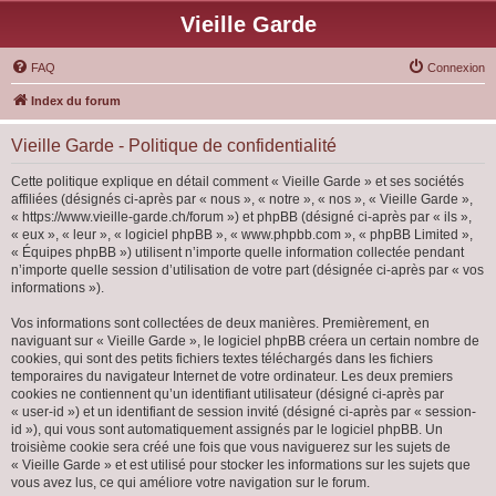
Vieille Garde
FAQ
Connexion
Index du forum
Vieille Garde - Politique de confidentialité
Cette politique explique en détail comment « Vieille Garde » et ses sociétés
affiliées (désignés ci-après par « nous », « notre », « nos », « Vieille Garde »,
« https://www.vieille-garde.ch/forum ») et phpBB (désigné ci-après par « ils »,
« eux », « leur », « logiciel phpBB », « www.phpbb.com », « phpBB Limited »,
« Équipes phpBB ») utilisent n’importe quelle information collectée pendant
n’importe quelle session d’utilisation de votre part (désignée ci-après par « vos
informations »).
Vos informations sont collectées de deux manières. Premièrement, en
naviguant sur « Vieille Garde », le logiciel phpBB créera un certain nombre de
cookies, qui sont des petits fichiers textes téléchargés dans les fichiers
temporaires du navigateur Internet de votre ordinateur. Les deux premiers
cookies ne contiennent qu’un identifiant utilisateur (désigné ci-après par
« user-id ») et un identifiant de session invité (désigné ci-après par « session-
id »), qui vous sont automatiquement assignés par le logiciel phpBB. Un
troisième cookie sera créé une fois que vous naviguerez sur les sujets de
« Vieille Garde » et est utilisé pour stocker les informations sur les sujets que
vous avez lus, ce qui améliore votre navigation sur le forum.