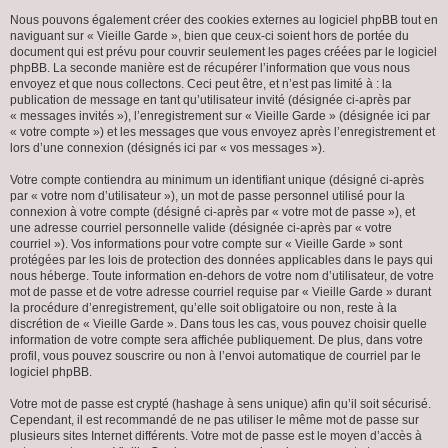
Nous pouvons également créer des cookies externes au logiciel phpBB tout en
naviguant sur « Vieille Garde », bien que ceux-ci soient hors de portée du
document qui est prévu pour couvrir seulement les pages créées par le logiciel
phpBB. La seconde manière est de récupérer l’information que vous nous
envoyez et que nous collectons. Ceci peut être, et n’est pas limité à : la
publication de message en tant qu’utilisateur invité (désignée ci-après par
« messages invités »), l’enregistrement sur « Vieille Garde » (désignée ici par
« votre compte ») et les messages que vous envoyez après l’enregistrement et
lors d’une connexion (désignés ici par « vos messages »).
Votre compte contiendra au minimum un identifiant unique (désigné ci-après
par « votre nom d’utilisateur »), un mot de passe personnel utilisé pour la
connexion à votre compte (désigné ci-après par « votre mot de passe »), et
une adresse courriel personnelle valide (désignée ci-après par « votre
courriel »). Vos informations pour votre compte sur « Vieille Garde » sont
protégées par les lois de protection des données applicables dans le pays qui
nous héberge. Toute information en-dehors de votre nom d’utilisateur, de votre
mot de passe et de votre adresse courriel requise par « Vieille Garde » durant
la procédure d’enregistrement, qu’elle soit obligatoire ou non, reste à la
discrétion de « Vieille Garde ». Dans tous les cas, vous pouvez choisir quelle
information de votre compte sera affichée publiquement. De plus, dans votre
profil, vous pouvez souscrire ou non à l’envoi automatique de courriel par le
logiciel phpBB.
Votre mot de passe est crypté (hashage à sens unique) afin qu’il soit sécurisé.
Cependant, il est recommandé de ne pas utiliser le même mot de passe sur
plusieurs sites Internet différents. Votre mot de passe est le moyen d’accès à