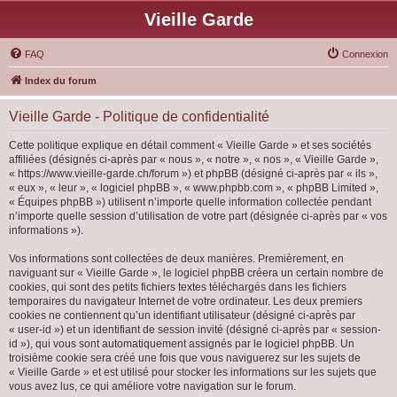
Vieille Garde
FAQ
Connexion
Index du forum
Vieille Garde - Politique de confidentialité
Cette politique explique en détail comment « Vieille Garde » et ses sociétés
affiliées (désignés ci-après par « nous », « notre », « nos », « Vieille Garde »,
« https://www.vieille-garde.ch/forum ») et phpBB (désigné ci-après par « ils »,
« eux », « leur », « logiciel phpBB », « www.phpbb.com », « phpBB Limited »,
« Équipes phpBB ») utilisent n’importe quelle information collectée pendant
n’importe quelle session d’utilisation de votre part (désignée ci-après par « vos
informations »).
Vos informations sont collectées de deux manières. Premièrement, en
naviguant sur « Vieille Garde », le logiciel phpBB créera un certain nombre de
cookies, qui sont des petits fichiers textes téléchargés dans les fichiers
temporaires du navigateur Internet de votre ordinateur. Les deux premiers
cookies ne contiennent qu’un identifiant utilisateur (désigné ci-après par
« user-id ») et un identifiant de session invité (désigné ci-après par « session-
id »), qui vous sont automatiquement assignés par le logiciel phpBB. Un
troisième cookie sera créé une fois que vous naviguerez sur les sujets de
« Vieille Garde » et est utilisé pour stocker les informations sur les sujets que
vous avez lus, ce qui améliore votre navigation sur le forum.