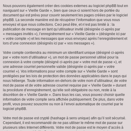
Nous pouvons également créer des cookies externes au logiciel phpBB tout en
naviguant sur « Vieille Garde », bien que ceux-ci soient hors de portée du
document qui est prévu pour couvrir seulement les pages créées par le logiciel
phpBB. La seconde manière est de récupérer l’information que vous nous
envoyez et que nous collectons. Ceci peut être, et n’est pas limité à : la
publication de message en tant qu’utilisateur invité (désignée ci-après par
« messages invités »), l’enregistrement sur « Vieille Garde » (désignée ici par
« votre compte ») et les messages que vous envoyez après l’enregistrement et
lors d’une connexion (désignés ici par « vos messages »).
Votre compte contiendra au minimum un identifiant unique (désigné ci-après
par « votre nom d’utilisateur »), un mot de passe personnel utilisé pour la
connexion à votre compte (désigné ci-après par « votre mot de passe »), et
une adresse courriel personnelle valide (désignée ci-après par « votre
courriel »). Vos informations pour votre compte sur « Vieille Garde » sont
protégées par les lois de protection des données applicables dans le pays qui
nous héberge. Toute information en-dehors de votre nom d’utilisateur, de votre
mot de passe et de votre adresse courriel requise par « Vieille Garde » durant
la procédure d’enregistrement, qu’elle soit obligatoire ou non, reste à la
discrétion de « Vieille Garde ». Dans tous les cas, vous pouvez choisir quelle
information de votre compte sera affichée publiquement. De plus, dans votre
profil, vous pouvez souscrire ou non à l’envoi automatique de courriel par le
logiciel phpBB.
Votre mot de passe est crypté (hashage à sens unique) afin qu’il soit sécurisé.
Cependant, il est recommandé de ne pas utiliser le même mot de passe sur
plusieurs sites Internet différents. Votre mot de passe est le moyen d’accès à