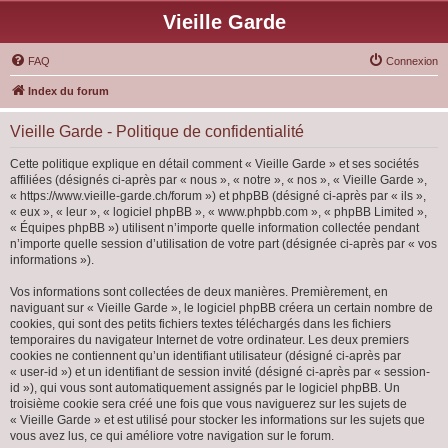
Vieille Garde
FAQ
Connexion
Index du forum
Vieille Garde - Politique de confidentialité
Cette politique explique en détail comment « Vieille Garde » et ses sociétés
affiliées (désignés ci-après par « nous », « notre », « nos », « Vieille Garde »,
« https://www.vieille-garde.ch/forum ») et phpBB (désigné ci-après par « ils »,
« eux », « leur », « logiciel phpBB », « www.phpbb.com », « phpBB Limited »,
« Équipes phpBB ») utilisent n’importe quelle information collectée pendant
n’importe quelle session d’utilisation de votre part (désignée ci-après par « vos
informations »).
Vos informations sont collectées de deux manières. Premièrement, en
naviguant sur « Vieille Garde », le logiciel phpBB créera un certain nombre de
cookies, qui sont des petits fichiers textes téléchargés dans les fichiers
temporaires du navigateur Internet de votre ordinateur. Les deux premiers
cookies ne contiennent qu’un identifiant utilisateur (désigné ci-après par
« user-id ») et un identifiant de session invité (désigné ci-après par « session-
id »), qui vous sont automatiquement assignés par le logiciel phpBB. Un
troisième cookie sera créé une fois que vous naviguerez sur les sujets de
« Vieille Garde » et est utilisé pour stocker les informations sur les sujets que
vous avez lus, ce qui améliore votre navigation sur le forum.