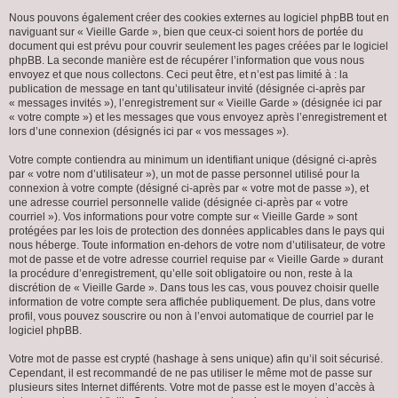
Nous pouvons également créer des cookies externes au logiciel phpBB tout en
naviguant sur « Vieille Garde », bien que ceux-ci soient hors de portée du
document qui est prévu pour couvrir seulement les pages créées par le logiciel
phpBB. La seconde manière est de récupérer l’information que vous nous
envoyez et que nous collectons. Ceci peut être, et n’est pas limité à : la
publication de message en tant qu’utilisateur invité (désignée ci-après par
« messages invités »), l’enregistrement sur « Vieille Garde » (désignée ici par
« votre compte ») et les messages que vous envoyez après l’enregistrement et
lors d’une connexion (désignés ici par « vos messages »).
Votre compte contiendra au minimum un identifiant unique (désigné ci-après
par « votre nom d’utilisateur »), un mot de passe personnel utilisé pour la
connexion à votre compte (désigné ci-après par « votre mot de passe »), et
une adresse courriel personnelle valide (désignée ci-après par « votre
courriel »). Vos informations pour votre compte sur « Vieille Garde » sont
protégées par les lois de protection des données applicables dans le pays qui
nous héberge. Toute information en-dehors de votre nom d’utilisateur, de votre
mot de passe et de votre adresse courriel requise par « Vieille Garde » durant
la procédure d’enregistrement, qu’elle soit obligatoire ou non, reste à la
discrétion de « Vieille Garde ». Dans tous les cas, vous pouvez choisir quelle
information de votre compte sera affichée publiquement. De plus, dans votre
profil, vous pouvez souscrire ou non à l’envoi automatique de courriel par le
logiciel phpBB.
Votre mot de passe est crypté (hashage à sens unique) afin qu’il soit sécurisé.
Cependant, il est recommandé de ne pas utiliser le même mot de passe sur
plusieurs sites Internet différents. Votre mot de passe est le moyen d’accès à