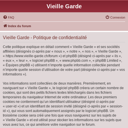
Vieille Garde
FAQ
Connexion
Index du forum
Vieille Garde - Politique de confidentialité
Cette politique explique en détail comment « Vieille Garde » et ses sociétés
affiliées (désignés ci-après par « nous », « notre », « nos », « Vieille Garde »,
« https://www.vieille-garde.ch/forum ») et phpBB (désigné ci-après par « ils »,
« eux », « leur », « logiciel phpBB », « www.phpbb.com », « phpBB Limited »,
« Équipes phpBB ») utilisent n’importe quelle information collectée pendant
n’importe quelle session d’utilisation de votre part (désignée ci-après par « vos
informations »).
Vos informations sont collectées de deux manières. Premièrement, en
naviguant sur « Vieille Garde », le logiciel phpBB créera un certain nombre de
cookies, qui sont des petits fichiers textes téléchargés dans les fichiers
temporaires du navigateur Internet de votre ordinateur. Les deux premiers
cookies ne contiennent qu’un identifiant utilisateur (désigné ci-après par
« user-id ») et un identifiant de session invité (désigné ci-après par « session-
id »), qui vous sont automatiquement assignés par le logiciel phpBB. Un
troisième cookie sera créé une fois que vous naviguerez sur les sujets de
« Vieille Garde » et est utilisé pour stocker les informations sur les sujets que
vous avez lus, ce qui améliore votre navigation sur le forum.