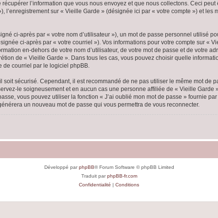
écupérer l’information que vous nous envoyez et que nous collectons. Ceci peut êtr
 »), l’enregistrement sur « Vieille Garde » (désignée ici par « votre compte ») et l
gné ci-après par « votre nom d’utilisateur »), un mot de passe personnel utilisé po
ignée ci-après par « votre courriel »). Vos informations pour votre compte sur « Vi
mation en-dehors de votre nom d’utilisateur, de votre mot de passe et de votre adr
scrétion de « Vieille Garde ». Dans tous les cas, vous pouvez choisir quelle inform
 de courriel par le logiciel phpBB.
l soit sécurisé. Cependant, il est recommandé de ne pas utiliser le même mot de pas
nservez-le soigneusement et en aucun cas une personne affiliée de « Vieille Garde
passe, vous pouvez utiliser la fonction « J’ai oublié mon mot de passe » fournie p
pBB générera un nouveau mot de passe qui vous permettra de vous reconnecter.
Développé par
phpBB
® Forum Software © phpBB Limited
Traduit par
phpBB-fr.com
Confidentialité
|
Conditions