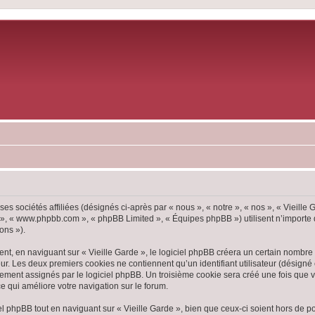
ses sociétés affiliées (désignés ci-après par « nous », « notre », « nos », « Vieille
pBB », « www.phpbb.com », « phpBB Limited », « Équipes phpBB ») utilisent n’importe
ons »).
, en naviguant sur « Vieille Garde », le logiciel phpBB créera un certain nombre d
ur. Les deux premiers cookies ne contiennent qu’un identifiant utilisateur (désigné c
ement assignés par le logiciel phpBB. Un troisième cookie sera créé une fois que vou
ce qui améliore votre navigation sur le forum.
 phpBB tout en naviguant sur « Vieille Garde », bien que ceux-ci soient hors de p