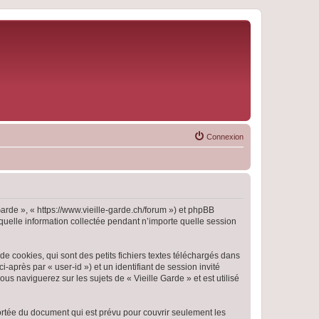
Connexion
 Garde », « https://www.vieille-garde.ch/forum ») et phpBB
 quelle information collectée pendant n’importe quelle session
e cookies, qui sont des petits fichiers textes téléchargés dans
i-après par « user-id ») et un identifiant de session invité
s naviguerez sur les sujets de « Vieille Garde » et est utilisé
ortée du document qui est prévu pour couvrir seulement les