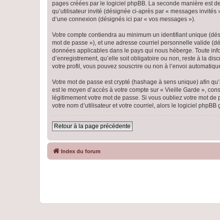
pages créées par le logiciel phpBB. La seconde manière est de r
qu’utilisateur invité (désignée ci-après par « messages invités
d’une connexion (désignés ici par « vos messages »).
Votre compte contiendra au minimum un identifiant unique (dési
mot de passe »), et une adresse courriel personnelle valide (dés
données applicables dans le pays qui nous héberge. Toute infor
d’enregistrement, qu’elle soit obligatoire ou non, reste à la di
votre profil, vous pouvez souscrire ou non à l’envoi automatique
Votre mot de passe est crypté (hashage à sens unique) afin qu’i
est le moyen d’accès à votre compte sur « Vieille Garde », co
légitimement votre mot de passe. Si vous oubliez votre mot de 
votre nom d’utilisateur et votre courriel, alors le logiciel ph
Retour à la page précédente
Index du forum