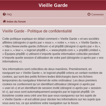
Vieille Garde
FAQ
Connexion
Index du forum
Vieille Garde - Politique de confidentialité
Cette politique explique en détail comment « Vieille Garde » et ses sociétés
affiliées (désignés ci-après par « nous », « notre », « nos », « Vieille Garde »,
« https://www.vieille-garde.ch/forum ») et phpBB (désigné ci-après par « ils »,
« eux », « leur », « logiciel phpBB », « www.phpbb.com », « phpBB Limited »,
« Équipes phpBB ») utilisent n’importe quelle information collectée pendant
n’importe quelle session d’utilisation de votre part (désignée ci-après par « vos
informations »).
Vos informations sont collectées de deux manières. Premièrement, en
naviguant sur « Vieille Garde », le logiciel phpBB créera un certain nombre de
cookies, qui sont des petits fichiers textes téléchargés dans les fichiers
temporaires du navigateur Internet de votre ordinateur. Les deux premiers
cookies ne contiennent qu’un identifiant utilisateur (désigné ci-après par
« user-id ») et un identifiant de session invité (désigné ci-après par « session-
id »), qui vous sont automatiquement assignés par le logiciel phpBB. Un
troisième cookie sera créé une fois que vous naviguerez sur les sujets de
« Vieille Garde » et est utilisé pour stocker les informations sur les sujets que
vous avez lus, ce qui améliore votre navigation sur le forum.