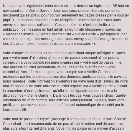
Nous pouvons également créer des cookies externes au logiciel phpBB tout en
naviguant sur « Vieille Garde », bien que ceux-ci soient hors de portée du
document qui est prévu pour couvrir seulement les pages créées par le logiciel
phpBB. La seconde manière est de récupérer l’information que vous nous
envoyez et que nous collectons. Ceci peut être, et n’est pas limité à : la
publication de message en tant qu’utilisateur invité (désignée ci-après par
« messages invités »), l’enregistrement sur « Vieille Garde » (désignée ici par
« votre compte ») et les messages que vous envoyez après l’enregistrement et
lors d’une connexion (désignés ici par « vos messages »).
Votre compte contiendra au minimum un identifiant unique (désigné ci-après
par « votre nom d’utilisateur »), un mot de passe personnel utilisé pour la
connexion à votre compte (désigné ci-après par « votre mot de passe »), et
une adresse courriel personnelle valide (désignée ci-après par « votre
courriel »). Vos informations pour votre compte sur « Vieille Garde » sont
protégées par les lois de protection des données applicables dans le pays qui
nous héberge. Toute information en-dehors de votre nom d’utilisateur, de votre
mot de passe et de votre adresse courriel requise par « Vieille Garde » durant
la procédure d’enregistrement, qu’elle soit obligatoire ou non, reste à la
discrétion de « Vieille Garde ». Dans tous les cas, vous pouvez choisir quelle
information de votre compte sera affichée publiquement. De plus, dans votre
profil, vous pouvez souscrire ou non à l’envoi automatique de courriel par le
logiciel phpBB.
Votre mot de passe est crypté (hashage à sens unique) afin qu’il soit sécurisé.
Cependant, il est recommandé de ne pas utiliser le même mot de passe sur
plusieurs sites Internet différents. Votre mot de passe est le moyen d’accès à