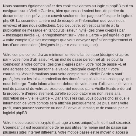
Nous pouvons également créer des cookies externes au logiciel phpBB tout en
naviguant sur « Vieille Garde », bien que ceux-ci soient hors de portée du
document qui est prévu pour couvrir seulement les pages créées par le logiciel
phpBB. La seconde manière est de récupérer l’information que vous nous
envoyez et que nous collectons. Ceci peut être, et n’est pas limité à : la
publication de message en tant qu’utilisateur invité (désignée ci-après par
« messages invités »), l’enregistrement sur « Vieille Garde » (désignée ici par
« votre compte ») et les messages que vous envoyez après l’enregistrement et
lors d’une connexion (désignés ici par « vos messages »).
Votre compte contiendra au minimum un identifiant unique (désigné ci-après
par « votre nom d’utilisateur »), un mot de passe personnel utilisé pour la
connexion à votre compte (désigné ci-après par « votre mot de passe »), et
une adresse courriel personnelle valide (désignée ci-après par « votre
courriel »). Vos informations pour votre compte sur « Vieille Garde » sont
protégées par les lois de protection des données applicables dans le pays qui
nous héberge. Toute information en-dehors de votre nom d’utilisateur, de votre
mot de passe et de votre adresse courriel requise par « Vieille Garde » durant
la procédure d’enregistrement, qu’elle soit obligatoire ou non, reste à la
discrétion de « Vieille Garde ». Dans tous les cas, vous pouvez choisir quelle
information de votre compte sera affichée publiquement. De plus, dans votre
profil, vous pouvez souscrire ou non à l’envoi automatique de courriel par le
logiciel phpBB.
Votre mot de passe est crypté (hashage à sens unique) afin qu’il soit sécurisé.
Cependant, il est recommandé de ne pas utiliser le même mot de passe sur
plusieurs sites Internet différents. Votre mot de passe est le moyen d’accès à