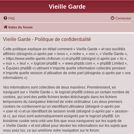
Vieille Garde
FAQ
Connexion
Index du forum
Vieille Garde - Politique de confidentialité
Cette politique explique en détail comment « Vieille Garde » et ses sociétés
affiliées (désignés ci-après par « nous », « notre », « nos », « Vieille Garde »,
« https://www.vieille-garde.ch/forum ») et phpBB (désigné ci-après par « ils »,
« eux », « leur », « logiciel phpBB », « www.phpbb.com », « phpBB Limited »,
« Équipes phpBB ») utilisent n’importe quelle information collectée pendant
n’importe quelle session d’utilisation de votre part (désignée ci-après par « vos
informations »).
Vos informations sont collectées de deux manières. Premièrement, en
naviguant sur « Vieille Garde », le logiciel phpBB créera un certain nombre de
cookies, qui sont des petits fichiers textes téléchargés dans les fichiers
temporaires du navigateur Internet de votre ordinateur. Les deux premiers
cookies ne contiennent qu’un identifiant utilisateur (désigné ci-après par
« user-id ») et un identifiant de session invité (désigné ci-après par « session-
id »), qui vous sont automatiquement assignés par le logiciel phpBB. Un
troisième cookie sera créé une fois que vous naviguerez sur les sujets de
« Vieille Garde » et est utilisé pour stocker les informations sur les sujets que
vous avez lus, ce qui améliore votre navigation sur le forum.