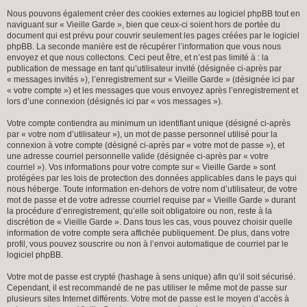
Nous pouvons également créer des cookies externes au logiciel phpBB tout en
naviguant sur « Vieille Garde », bien que ceux-ci soient hors de portée du
document qui est prévu pour couvrir seulement les pages créées par le logiciel
phpBB. La seconde manière est de récupérer l’information que vous nous
envoyez et que nous collectons. Ceci peut être, et n’est pas limité à : la
publication de message en tant qu’utilisateur invité (désignée ci-après par
« messages invités »), l’enregistrement sur « Vieille Garde » (désignée ici par
« votre compte ») et les messages que vous envoyez après l’enregistrement et
lors d’une connexion (désignés ici par « vos messages »).
Votre compte contiendra au minimum un identifiant unique (désigné ci-après
par « votre nom d’utilisateur »), un mot de passe personnel utilisé pour la
connexion à votre compte (désigné ci-après par « votre mot de passe »), et
une adresse courriel personnelle valide (désignée ci-après par « votre
courriel »). Vos informations pour votre compte sur « Vieille Garde » sont
protégées par les lois de protection des données applicables dans le pays qui
nous héberge. Toute information en-dehors de votre nom d’utilisateur, de votre
mot de passe et de votre adresse courriel requise par « Vieille Garde » durant
la procédure d’enregistrement, qu’elle soit obligatoire ou non, reste à la
discrétion de « Vieille Garde ». Dans tous les cas, vous pouvez choisir quelle
information de votre compte sera affichée publiquement. De plus, dans votre
profil, vous pouvez souscrire ou non à l’envoi automatique de courriel par le
logiciel phpBB.
Votre mot de passe est crypté (hashage à sens unique) afin qu’il soit sécurisé.
Cependant, il est recommandé de ne pas utiliser le même mot de passe sur
plusieurs sites Internet différents. Votre mot de passe est le moyen d’accès à