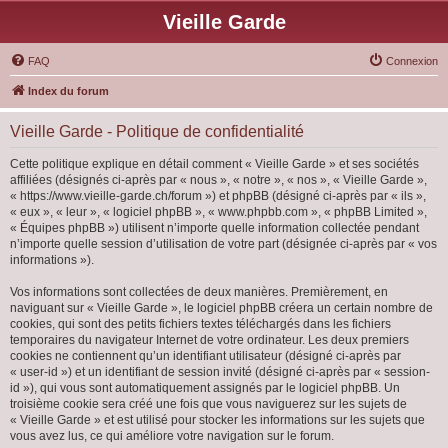
Vieille Garde
FAQ
Connexion
Index du forum
Vieille Garde - Politique de confidentialité
Cette politique explique en détail comment « Vieille Garde » et ses sociétés
affiliées (désignés ci-après par « nous », « notre », « nos », « Vieille Garde »,
« https://www.vieille-garde.ch/forum ») et phpBB (désigné ci-après par « ils »,
« eux », « leur », « logiciel phpBB », « www.phpbb.com », « phpBB Limited »,
« Équipes phpBB ») utilisent n’importe quelle information collectée pendant
n’importe quelle session d’utilisation de votre part (désignée ci-après par « vos
informations »).
Vos informations sont collectées de deux manières. Premièrement, en
naviguant sur « Vieille Garde », le logiciel phpBB créera un certain nombre de
cookies, qui sont des petits fichiers textes téléchargés dans les fichiers
temporaires du navigateur Internet de votre ordinateur. Les deux premiers
cookies ne contiennent qu’un identifiant utilisateur (désigné ci-après par
« user-id ») et un identifiant de session invité (désigné ci-après par « session-
id »), qui vous sont automatiquement assignés par le logiciel phpBB. Un
troisième cookie sera créé une fois que vous naviguerez sur les sujets de
« Vieille Garde » et est utilisé pour stocker les informations sur les sujets que
vous avez lus, ce qui améliore votre navigation sur le forum.