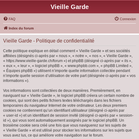
Vieille Garde
FAQ
Connexion
Index du forum
Vieille Garde - Politique de confidentialité
Cette politique explique en détail comment « Vieille Garde » et ses sociétés
affiliées (désignés ci-après par « nous », « notre », « nos », « Vieille Garde »,
« https://www.vieille-garde.ch/forum ») et phpBB (désigné ci-après par « ils »,
« eux », « leur », « logiciel phpBB », « www.phpbb.com », « phpBB Limited »,
« Équipes phpBB ») utilisent n’importe quelle information collectée pendant
n’importe quelle session d’utilisation de votre part (désignée ci-après par « vos
informations »).
Vos informations sont collectées de deux manières. Premièrement, en
naviguant sur « Vieille Garde », le logiciel phpBB créera un certain nombre de
cookies, qui sont des petits fichiers textes téléchargés dans les fichiers
temporaires du navigateur Internet de votre ordinateur. Les deux premiers
cookies ne contiennent qu’un identifiant utilisateur (désigné ci-après par
« user-id ») et un identifiant de session invité (désigné ci-après par « session-
id »), qui vous sont automatiquement assignés par le logiciel phpBB. Un
troisième cookie sera créé une fois que vous naviguerez sur les sujets de
« Vieille Garde » et est utilisé pour stocker les informations sur les sujets que
vous avez lus, ce qui améliore votre navigation sur le forum.