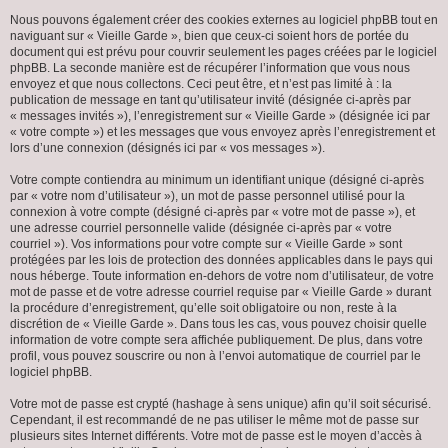
Nous pouvons également créer des cookies externes au logiciel phpBB tout en
naviguant sur « Vieille Garde », bien que ceux-ci soient hors de portée du
document qui est prévu pour couvrir seulement les pages créées par le logiciel
phpBB. La seconde manière est de récupérer l’information que vous nous
envoyez et que nous collectons. Ceci peut être, et n’est pas limité à : la
publication de message en tant qu’utilisateur invité (désignée ci-après par
« messages invités »), l’enregistrement sur « Vieille Garde » (désignée ici par
« votre compte ») et les messages que vous envoyez après l’enregistrement et
lors d’une connexion (désignés ici par « vos messages »).
Votre compte contiendra au minimum un identifiant unique (désigné ci-après
par « votre nom d’utilisateur »), un mot de passe personnel utilisé pour la
connexion à votre compte (désigné ci-après par « votre mot de passe »), et
une adresse courriel personnelle valide (désignée ci-après par « votre
courriel »). Vos informations pour votre compte sur « Vieille Garde » sont
protégées par les lois de protection des données applicables dans le pays qui
nous héberge. Toute information en-dehors de votre nom d’utilisateur, de votre
mot de passe et de votre adresse courriel requise par « Vieille Garde » durant
la procédure d’enregistrement, qu’elle soit obligatoire ou non, reste à la
discrétion de « Vieille Garde ». Dans tous les cas, vous pouvez choisir quelle
information de votre compte sera affichée publiquement. De plus, dans votre
profil, vous pouvez souscrire ou non à l’envoi automatique de courriel par le
logiciel phpBB.
Votre mot de passe est crypté (hashage à sens unique) afin qu’il soit sécurisé.
Cependant, il est recommandé de ne pas utiliser le même mot de passe sur
plusieurs sites Internet différents. Votre mot de passe est le moyen d’accès à