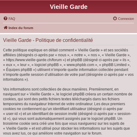
Vieille Garde
FAQ
Connexion
Index du forum
Vieille Garde - Politique de confidentialité
Cette politique explique en détail comment « Vieille Garde » et ses sociétés
affiliées (désignés ci-après par « nous », « notre », « nos », « Vieille Garde »,
« https://www.vieille-garde.ch/forum ») et phpBB (désigné ci-après par « ils »,
« eux », « leur », « logiciel phpBB », « www.phpbb.com », « phpBB Limited »,
« Équipes phpBB ») utilisent n’importe quelle information collectée pendant
n’importe quelle session d’utilisation de votre part (désignée ci-après par « vos
informations »).
Vos informations sont collectées de deux manières. Premièrement, en
naviguant sur « Vieille Garde », le logiciel phpBB créera un certain nombre de
cookies, qui sont des petits fichiers textes téléchargés dans les fichiers
temporaires du navigateur Internet de votre ordinateur. Les deux premiers
cookies ne contiennent qu’un identifiant utilisateur (désigné ci-après par
« user-id ») et un identifiant de session invité (désigné ci-après par « session-
id »), qui vous sont automatiquement assignés par le logiciel phpBB. Un
troisième cookie sera créé une fois que vous naviguerez sur les sujets de
« Vieille Garde » et est utilisé pour stocker les informations sur les sujets que
vous avez lus, ce qui améliore votre navigation sur le forum.