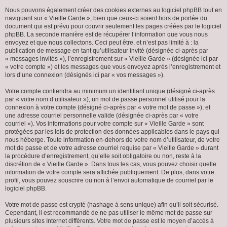
Nous pouvons également créer des cookies externes au logiciel phpBB tout en
naviguant sur « Vieille Garde », bien que ceux-ci soient hors de portée du
document qui est prévu pour couvrir seulement les pages créées par le logiciel
phpBB. La seconde manière est de récupérer l’information que vous nous
envoyez et que nous collectons. Ceci peut être, et n’est pas limité à : la
publication de message en tant qu’utilisateur invité (désignée ci-après par
« messages invités »), l’enregistrement sur « Vieille Garde » (désignée ici par
« votre compte ») et les messages que vous envoyez après l’enregistrement et
lors d’une connexion (désignés ici par « vos messages »).
Votre compte contiendra au minimum un identifiant unique (désigné ci-après
par « votre nom d’utilisateur »), un mot de passe personnel utilisé pour la
connexion à votre compte (désigné ci-après par « votre mot de passe »), et
une adresse courriel personnelle valide (désignée ci-après par « votre
courriel »). Vos informations pour votre compte sur « Vieille Garde » sont
protégées par les lois de protection des données applicables dans le pays qui
nous héberge. Toute information en-dehors de votre nom d’utilisateur, de votre
mot de passe et de votre adresse courriel requise par « Vieille Garde » durant
la procédure d’enregistrement, qu’elle soit obligatoire ou non, reste à la
discrétion de « Vieille Garde ». Dans tous les cas, vous pouvez choisir quelle
information de votre compte sera affichée publiquement. De plus, dans votre
profil, vous pouvez souscrire ou non à l’envoi automatique de courriel par le
logiciel phpBB.
Votre mot de passe est crypté (hashage à sens unique) afin qu’il soit sécurisé.
Cependant, il est recommandé de ne pas utiliser le même mot de passe sur
plusieurs sites Internet différents. Votre mot de passe est le moyen d’accès à